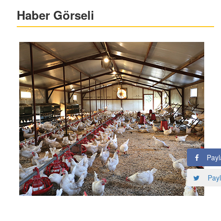
Haber Görseli
Payl
Payl