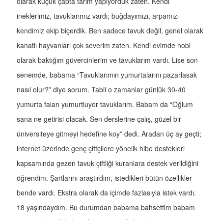
olarak küçük çapta tarım yapıyorduk zaten. Kendi
ineklerimiz, tavuklarımız vardı; buğdayımızı, arpamızı
kendimiz ekip biçerdik. Ben sadece tavuk değil, genel olarak
kanatlı hayvanları çok severim zaten. Kendi evimde hobi
olarak baktığım güvercinlerim ve tavuklarım vardı. Lise son
senemde, babama “Tavuklarımın yumurtalarını pazarlasak
nasıl olur?” diye sorum. Tabii o zamanlar günlük 30-40
yumurta falan yumurtluyor tavuklarım. Babam da “Oğlum
sana ne getirisi olacak. Sen derslerine çalış, güzel bir
üniversiteye gitmeyi hedefine koy” dedi. Aradan üç ay geçti;
internet üzerinde genç çiftçilere yönelik hibe destekleri
kapsamında gezen tavuk çiftliği kuranlara destek verildiğini
öğrendim. Şartlarını araştırdım, istedikleri bütün özellikler
bende vardı. Ekstra olarak da içimde fazlasıyla istek vardı.
18 yaşındaydım. Bu durumdan babama bahsettim babam