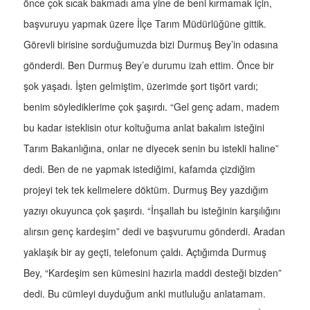
önce çok sıcak bakmadı ama yine de beni kırmamak için,
başvuruyu yapmak üzere İlçe Tarım Müdürlüğüne gittik.
Görevli birisine sorduğumuzda bizi Durmuş Bey’in odasına
gönderdi. Ben Durmuş Bey’e durumu izah ettim. Önce bir
şok yaşadı. İşten gelmiştim, üzerimde şort tişört vardı;
benim söylediklerime çok şaşırdı. “Gel genç adam, madem
bu kadar isteklisin otur koltuğuma anlat bakalım isteğini
Tarım Bakanlığına, onlar ne diyecek senin bu istekli haline”
dedi. Ben de ne yapmak istediğimi, kafamda çizdiğim
projeyi tek tek kelimelere döktüm. Durmuş Bey yazdığım
yazıyı okuyunca çok şaşırdı. “İnşallah bu isteğinin karşılığını
alırsın genç kardeşim” dedi ve başvurumu gönderdi. Aradan
yaklaşık bir ay geçti, telefonum çaldı. Açtığımda Durmuş
Bey, “Kardeşim sen kümesini hazırla maddi desteği bizden”
dedi. Bu cümleyi duyduğum anki mutluluğu anlatamam.