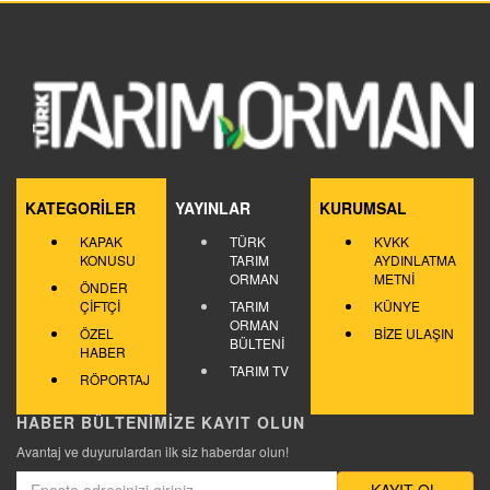
KATEGORİLER
YAYINLAR
KURUMSAL
KAPAK
TÜRK
KVKK
KONUSU
TARIM
AYDINLATMA
ORMAN
METNİ
ÖNDER
ÇİFTÇİ
TARIM
KÜNYE
ORMAN
ÖZEL
BİZE ULAŞIN
BÜLTENİ
HABER
TARIM TV
RÖPORTAJ
HABER BÜLTENİMİZE KAYIT OLUN
Avantaj ve duyurulardan ilk siz haberdar olun!