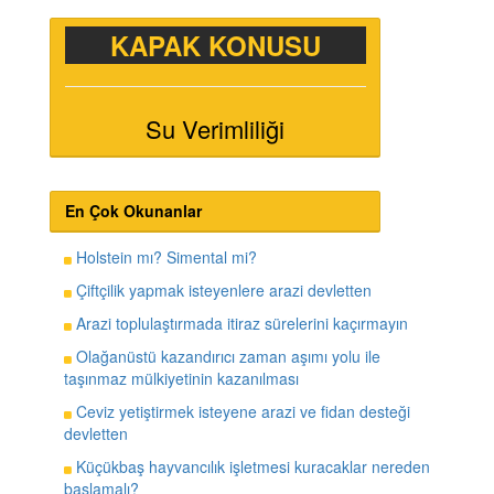
KAPAK KONUSU
Su Verimliliği
En Çok Okunanlar
Holstein mı? Simental mi?
Çiftçilik yapmak isteyenlere arazi devletten
Arazi toplulaştırmada itiraz sürelerini kaçırmayın
Olağanüstü kazandırıcı zaman aşımı yolu ile
taşınmaz mülkiyetinin kazanılması
Ceviz yetiştirmek isteyene arazi ve fidan desteği
devletten
Küçükbaş hayvancılık işletmesi kuracaklar nereden
başlamalı?