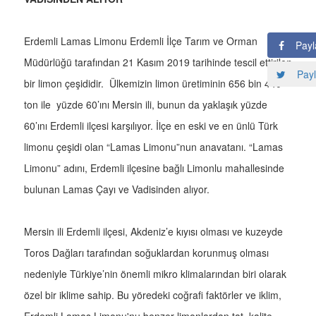
Erdemli Lamas Limonu Erdemli İlçe Tarım ve Orman
Payl
Müdürlüğü tarafından 21 Kasım 2019 tarihinde tescil ettirilen
Payl
bir limon çeşididir. Ülkemizin limon üretiminin 656 bin 440
ton ile yüzde 60’ını Mersin ili, bunun da yaklaşık yüzde
60’ını Erdemli ilçesi karşılıyor. İlçe en eski ve en ünlü Türk
limonu çeşidi olan “Lamas Limonu”nun anavatanı. “Lamas
Limonu” adını, Erdemli ilçesine bağlı Limonlu mahallesinde
bulunan Lamas Çayı ve Vadisinden alıyor.
Mersin ili Erdemli ilçesi, Akdeniz’e kıyısı olması ve kuzeyde
Toros Dağları tarafından soğuklardan korunmuş olması
nedeniyle Türkiye’nin önemli mikro klimalarından biri olarak
özel bir iklime sahip. Bu yöredeki coğrafi faktörler ve iklim,