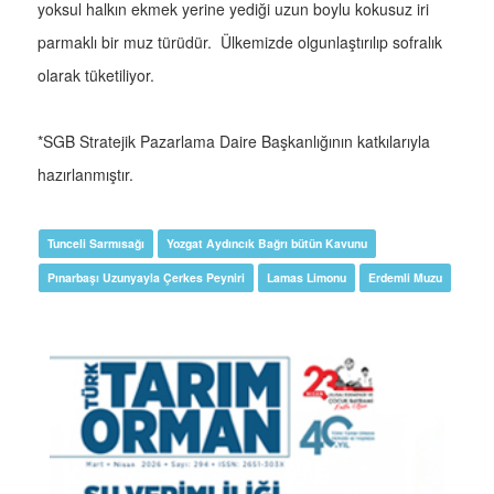
yoksul halkın ekmek yerine yediği uzun boylu kokusuz iri
parmaklı bir muz türüdür. Ülkemizde olgunlaştırılıp sofralık
olarak tüketiliyor.
*SGB Stratejik Pazarlama Daire Başkanlığının katkılarıyla
hazırlanmıştır.
Tunceli Sarmısağı
Yozgat Aydıncık Bağrı bütün Kavunu
Pınarbaşı Uzunyayla Çerkes Peyniri
Lamas Limonu
Erdemli Muzu