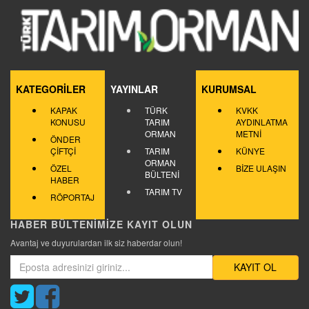
KATEGORİLER
YAYINLAR
KURUMSAL
KAPAK
TÜRK
KVKK
KONUSU
TARIM
AYDINLATMA
ORMAN
METNİ
ÖNDER
ÇİFTÇİ
TARIM
KÜNYE
ORMAN
ÖZEL
BİZE ULAŞIN
BÜLTENİ
HABER
TARIM TV
RÖPORTAJ
HABER BÜLTENİMİZE KAYIT OLUN
Avantaj ve duyurulardan ilk siz haberdar olun!
KAYIT OL