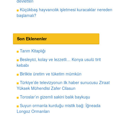
devletten
Küçükbaş hayvancılık işletmesi kuracaklar nereden
başlamalı?
Son Eklenenler
Tarım Kitaplığı
Besleyici, kolay ve lezzetli… Konya usulü tirit
kebabı
Birlikte üretim ve tüketim mümkün
Türkiye’de televizyonun ilk haber sunucusu Ziraat
Yüksek Mühendisi Zafer Cilasun
Toroslar’ın gizemli sakini balık baykuşu
Suyun ormanla kurduğu mistik bağ: İğneada
Longoz Ormanları