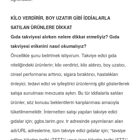
KİLO VERDİRİR, BOY UZATIR GİBİ İDDİALARLA
SATILAN ÜRÜNLERE DİKKAT
Gıda takviyesi alırken nelere dikkat etmeliyiz? Gıda
takviyesi etiketini nasıl okumalıyız?
Öncellikle şunu belirtmek istiyorum. Takviye edici gıda
niteliğindeki ürünlerin; kilo verdirici, kilo aldırıcı, boy uzatıcı,
cinsel performansı arttırıcı, sigara bıraktırıcı, hastalıkları
önleyici, tedavi edici ve iyileştirici ürünlermiş gibi gösterilerek
satışa sunulması mevzuata aykırı. Bu tür iddialarla satılan
ürünler, söz konusu beklentilerin karşılanması amacıyla
tüketilmemelidir. İnternetten satışı yapılan takviye edici
gıdalar için; ggbs.tarim.gov. tr adresinde yayımlanan alan
adı/URL adreslerine, tüm takviye edici gıdalar için; “tavsiye
edilen tüketim tarihi (TETT)” veya “son tüketim tarihi (STT)”