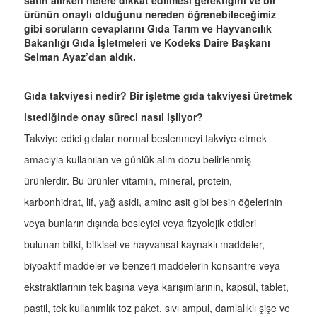
satın alırken nelere dikkat edilmesi gerektiğini ve bir
ürünün onaylı olduğunu nereden öğrenebileceğimiz
gibi soruların cevaplarını Gıda Tarım ve Hayvancılık
Bakanlığı Gıda İşletmeleri ve Kodeks Daire Başkanı
Selman Ayaz’dan aldık.
Gıda takviyesi nedir? Bir işletme gıda takviyesi üretmek
istediğinde onay süreci nasıl işliyor?
Takviye edici gıdalar normal beslenmeyi takviye etmek
amacıyla kullanılan ve günlük alım dozu belirlenmiş
ürünlerdir. Bu ürünler vitamin, mineral, protein,
karbonhidrat, lif, yağ asidi, amino asit gibi besin öğelerinin
veya bunların dışında besleyici veya fizyolojik etkileri
bulunan bitki, bitkisel ve hayvansal kaynaklı maddeler,
biyoaktif maddeler ve benzeri maddelerin konsantre veya
ekstraktlarının tek başına veya karışımlarının, kapsül, tablet,
pastil, tek kullanımlık toz paket, sıvı ampul, damlalıklı şişe ve