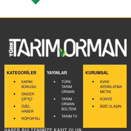
KATEGORİLER
YAYINLAR
KURUMSAL
KAPAK
TÜRK
KVKK
KONUSU
TARIM
AYDINLATMA
ORMAN
METNİ
ÖNDER
ÇİFTÇİ
TARIM
KÜNYE
ORMAN
ÖZEL
BİZE ULAŞIN
BÜLTENİ
HABER
TARIM TV
RÖPORTAJ
HABER BÜLTENİMİZE KAYIT OLUN