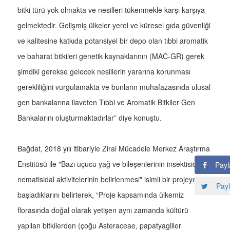
bitki türü yok olmakta ve nesilleri tükenmekle karşı karşıya
gelmektedir. Gelişmiş ülkeler yerel ve küresel gıda güvenliği
ve kalitesine katkıda potansiyel bir depo olan tıbbi aromatik
ve baharat bitkileri genetik kaynaklarının (MAC-GR) gerek
şimdiki gerekse gelecek nesillerin yararına korunması
gerekliliğini vurgulamakta ve bunların muhafazasında ulusal
gen bankalarına ilaveten Tıbbi ve Aromatik Bitkiler Gen
Bankalarını oluşturmaktadırlar” diye konuştu.
Bağdat, 2018 yılı itibariyle Zirai Mücadele Merkez Araştırma
Enstitüsü ile "Bazı uçucu yağ ve bileşenlerinin insektisidal ve
Payl
nematisidal aktivitelerinin belirlenmesi" isimli bir projeye
Payl
başladıklarını belirterek, “Proje kapsamında ülkemiz
florasında doğal olarak yetişen aynı zamanda kültürü
yapılan bitkilerden (çoğu Asteraceae, papatyagiller