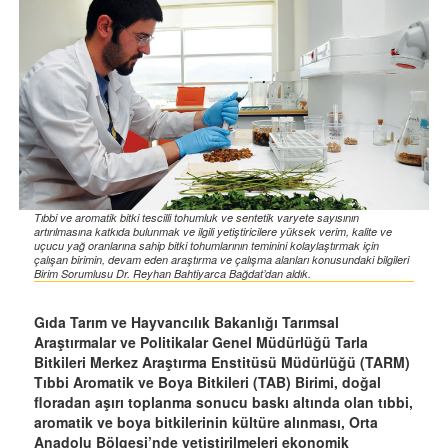
Tıbbi ve aromatik bitki tescilli tohumluk ve sentetik varyete sayısının
artırılmasına katkıda bulunmak ve ilgili yetiştiricilere yüksek verim, kalite ve
uçucu yağ oranlarına sahip bitki tohumlarının teminini kolaylaştırmak için
çalışan birimin, devam eden araştırma ve çalışma alanları konusundaki bilgileri
Birim Sorumlusu Dr. Reyhan Bahtiyarca Bağdat’dan aldık.
Gıda Tarım ve Hayvancılık Bakanlığı Tarımsal
Araştırmalar ve Politikalar Genel Müdürlüğü Tarla
Bitkileri Merkez Araştırma Enstitüsü Müdürlüğü (TARM)
Tıbbi Aromatik ve Boya Bitkileri (TAB) Birimi, doğal
floradan aşırı toplanma sonucu baskı altında olan tıbbi,
aromatik ve boya bitkilerinin kültüre alınması, Orta
Anadolu Bölgesi’nde yetiştirilmeleri ekonomik