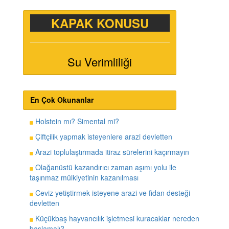
KAPAK KONUSU
Su Verimliliği
En Çok Okunanlar
Holstein mı? Simental mi?
Çiftçilik yapmak isteyenlere arazi devletten
Arazi toplulaştırmada itiraz sürelerini kaçırmayın
Olağanüstü kazandırıcı zaman aşımı yolu ile
taşınmaz mülkiyetinin kazanılması
Ceviz yetiştirmek isteyene arazi ve fidan desteği
devletten
Küçükbaş hayvancılık işletmesi kuracaklar nereden
başlamalı?