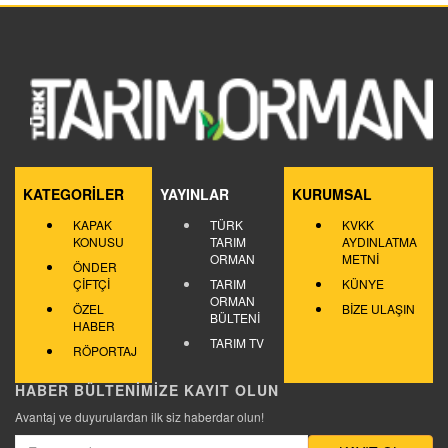
KATEGORİLER
YAYINLAR
KURUMSAL
KAPAK
TÜRK
KVKK
KONUSU
TARIM
AYDINLATMA
ORMAN
METNİ
ÖNDER
ÇİFTÇİ
TARIM
KÜNYE
ORMAN
ÖZEL
BİZE ULAŞIN
BÜLTENİ
HABER
TARIM TV
RÖPORTAJ
HABER BÜLTENİMİZE KAYIT OLUN
Avantaj ve duyurulardan ilk siz haberdar olun!