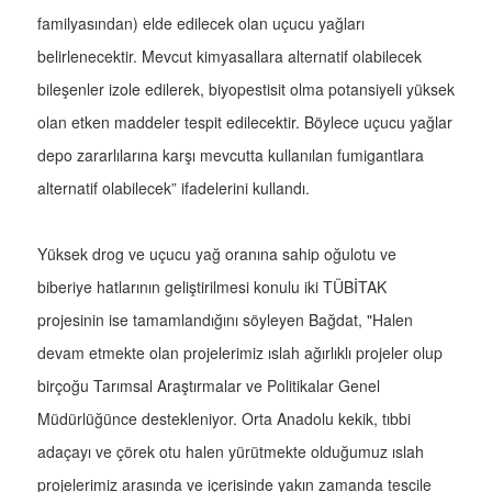
familyasından) elde edilecek olan uçucu yağları
belirlenecektir. Mevcut kimyasallara alternatif olabilecek
bileşenler izole edilerek, biyopestisit olma potansiyeli yüksek
olan etken maddeler tespit edilecektir. Böylece uçucu yağlar
depo zararlılarına karşı mevcutta kullanılan fumigantlara
alternatif olabilecek” ifadelerini kullandı.
Yüksek drog ve uçucu yağ oranına sahip oğulotu ve
biberiye hatlarının geliştirilmesi konulu iki TÜBİTAK
projesinin ise tamamlandığını söyleyen Bağdat, "Halen
devam etmekte olan projelerimiz ıslah ağırlıklı projeler olup
birçoğu Tarımsal Araştırmalar ve Politikalar Genel
Müdürlüğünce destekleniyor. Orta Anadolu kekik, tıbbi
adaçayı ve çörek otu halen yürütmekte olduğumuz ıslah
projelerimiz arasında ve içerisinde yakın zamanda tescile