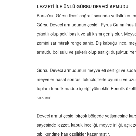
LEZZETİ İLE ÜNLÜ GÜRSU DEVECİ ARMUDU
Bursa’nın Gürsu ilçesi coğrafi sınırında yetiştirilen, 
Gürsu Deveci armudunun çeşidi, Pyrus Cumminus türü
çıkıntılı olup şekli basık ve alt kısmı geniş olur. 
zemini sarımtırak renge sahip. Dış kabuğu ince, me
armudu bol sulu ve şekerli olup asitliği düşüktür.
Gürsu Deveci armudunun meyve eti sertliği ve suda
meyveler hasat sonrası teknolojilerle uyumlu ve uzu
toplam fenolik madde içeriği yüksektir. Fenolik özell
kazanır.
Deveci armut çeşidi birçok bölgede yetişmesine karşı
sayesinde lezzet, kabuk inceliği, meyve iriliği, açık 
gibi kendine has özellikler kazanmıştır.