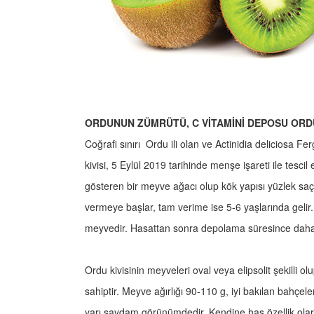
ORDUNUN ZÜMRÜTÜ, C VİTAMİNİ DEPOSU ORDU
Coğrafi sınırı Ordu ili olan ve Actinidia deliciosa 
kivisi, 5 Eylül 2019 tarihinde menşe işareti ile tescil ed
gösteren bir meyve ağacı olup kök yapısı yüzlek saça
vermeye başlar, tam verime ise 5-6 yaşlarında gelir
meyvedir. Hasattan sonra depolama süresince dah
Ordu kivisinin meyveleri oval veya elipsolit şekilli 
sahiptir. Meyve ağırlığı 90-110 g, iyi bakılan bahçel
yarı saydam görünümdedir. Kendine has özellik olar