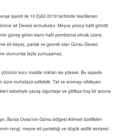
menşe işareti ile 10 Eylül 2019 tarihinde tescillenen
ne ait Deveci armududur. Meyve yüzeyi hafif girintili
Meyvenin güneş gören kısmı hafif pembemsi olmak üzere,
yve eti beyaz, parlak ve gevrek olan Gürsu Deveci
 Yeme olumunda fazla yumuşamaz.
 çözünür kuru madde miktarı ise yüksek. Bu sayede
n süre muhafaza edilebilir. Tat ve aromayı etkileyen
ikleri sebebiyle yavaş olgunlaşır ve gittikçe hoş bir aroma
n, Bursa Ovası’nın Gürsu bölgesi iklimsel özellikleri
zemin rengi, meyve eti parlaklığı ve düşük asitlik seviyesi