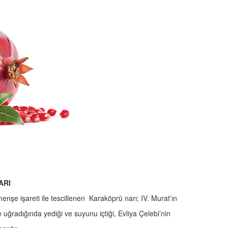
ARI
menşe işareti ile tescillenen Karaköprü narı; IV. Murat’ın
ğradığında yediği ve suyunu içtiği, Evliya Çelebi’nin