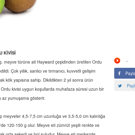
 KİVİSİ
Ferg. meyve türüne ait Hayward çeşidinden üretilen Ordu
ildi. Çok yıllık, sarılıcı ve tırmanıcı, kuvvetli gelişim
Payl
k kök yapısına sahip. Dikildikten 2 yıl sonra ürün
Payl
. Ordu kivisi uygun koşullarda muhafaza süresi uzun bir
a az yumuşama gösterir.
olup meyveler 4,5-7,5 cm uzunluğa ve 3,5-5,0 cm kalınlığa
erde 120-150 g olur. Meyve eti zümrüt yeşili renkte ve
ak orta şekerli ve bol suludur. Meyve eti merkezde