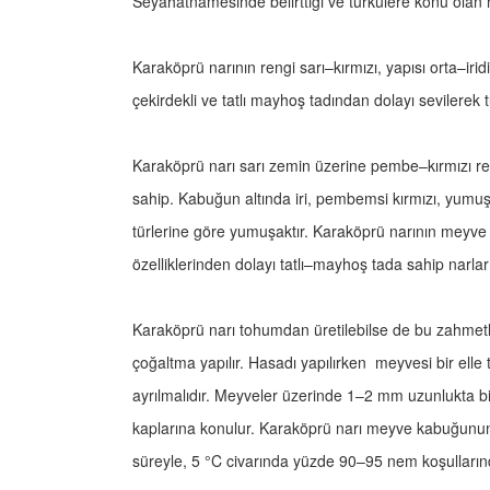
Seyahatnamesinde belirttiği ve türkülere konu olan 
Karaköprü narının rengi sarı–kırmızı, yapısı orta–irid
çekirdekli ve tatlı mayhoş tadından dolayı sevilerek t
Karaköprü narı sarı zemin üzerine pembe–kırmızı ren
sahip. Kabuğun altında iri, pembemsi kırmızı, yumuşa
türlerine göre yumuşaktır. Karaköprü narının meyve s
özelliklerinden dolayı tatlı–mayhoş tada sahip narla
Karaköprü narı tohumdan üretilebilse de bu zahmetli 
çoğaltma yapılır. Hasadı yapılırken meyvesi bir elle 
ayrılmalıdır. Meyveler üzerinde 1–2 mm uzunlukta bir
kaplarına konulur. Karaköprü narı meyve kabuğunun 
süreyle, 5 °C civarında yüzde 90–95 nem koşullarınd