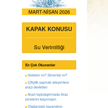
MART-NİSAN 2026
KAPAK KONUSU
Su Verimliliği
En Çok Okunanlar
Holstein mı? Simental mi?
Çiftçilik yapmak isteyenlere
arazi devletten
Arazi toplulaştırmada itiraz
sürelerini kaçırmayın
Olağanüstü kazandırıcı