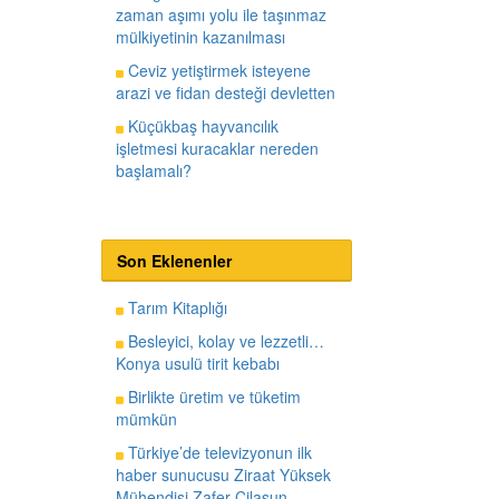
zaman aşımı yolu ile taşınmaz
mülkiyetinin kazanılması
Ceviz yetiştirmek isteyene
arazi ve fidan desteği devletten
Küçükbaş hayvancılık
işletmesi kuracaklar nereden
başlamalı?
Son Eklenenler
Tarım Kitaplığı
Besleyici, kolay ve lezzetli…
Konya usulü tirit kebabı
Birlikte üretim ve tüketim
mümkün
Türkiye’de televizyonun ilk
haber sunucusu Ziraat Yüksek
Mühendisi Zafer Cilasun