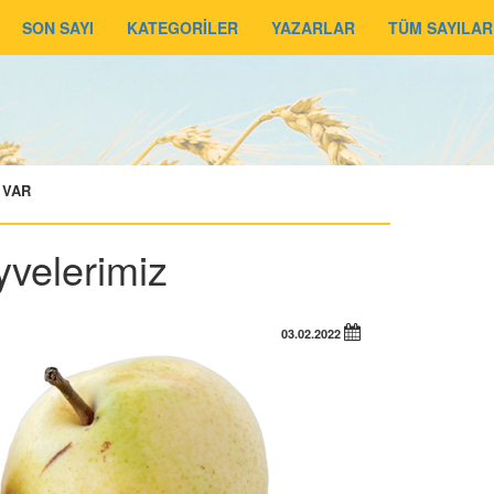
SON SAYI
KATEGORİLER
YAZARLAR
TÜM SAYILAR
 VAR
yvelerimiz
03.02.2022