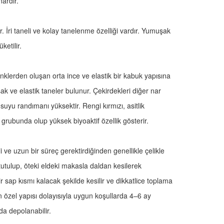
nardır.
ir. İri taneli ve kolay tanelenme özelliği vardır. Yumuşak
üketilir.
klerden oluşan orta ince ve elastik bir kabuk yapısına
k ve elastik taneler bulunur. Çekirdekleri diğer nar
uyu randımanı yüksektir. Rengi kırmızı, asitlik
r grubunda olup yüksek biyoaktif özellik gösterir.
ve uzun bir süreç gerektirdiğinden genellikle çelikle
tutulup, öteki eldeki makasla daldan kesilerek
 sap kısmı kalacak şekilde kesilir ve dikkatlice toplama
özel yapısı dolayısıyla uygun koşullarda 4–6 ay
a depolanabilir.