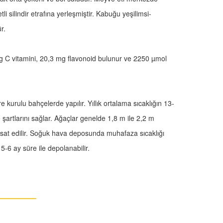
li silindir etrafına yerleşmiştir. Kabuğu yeşilimsi-
ür.
g C vitamini, 20,3 mg flavonoid bulunur ve 2250 µmol
re kurulu bahçelerde yapılır. Yıllık ortalama sıcaklığın 13-
şartlarını sağlar. Ağaçlar genelde 1,8 m ile 2,2 m
hasat edilir. Soğuk hava deposunda muhafaza sıcaklığı
-6 ay süre ile depolanabilir.