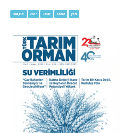
Hat,kufi
eser
kaide
sanat
yazı