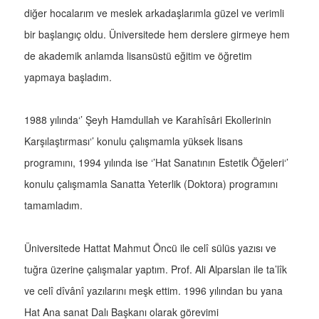
diğer hocalarım ve meslek arkadaşlarımla güzel ve verimli
bir başlangıç oldu. Üniversitede hem derslere girmeye hem
de akademik anlamda lisansüstü eğitim ve öğretim
yapmaya başladım.
1988 yılında‘’ Şeyh Hamdullah ve Karahîsâri Ekollerinin
Karşılaştırması‘’ konulu çalışmamla yüksek lisans
programını, 1994 yılında ise ‘’Hat Sanatının Estetik Öğeleri‘’
konulu çalışmamla Sanatta Yeterlik (Doktora) programını
tamamladım.
Üniversitede Hattat Mahmut Öncü ile celî sülüs yazısı ve
tuğra üzerine çalışmalar yaptım. Prof. Ali Alparslan ile ta’lîk
ve celî dîvânî yazılarını meşk ettim. 1996 yılından bu yana
Hat Ana sanat Dalı Başkanı olarak görevimi