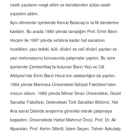
nesih yazılarını meşk ettim ve kendisinden sülüs-nesih
icâzetimi aldım.
Aynı dönemler içerisinde Kemal Batanay’ın ta’lîk derslerine
katıldım. Bu arada 1980 yılında tanıştığım Prof. Emin Barın
Hocam ile 1987 yılında vefatına kadar hat sanatının
incelikleri, yazı tetkiki, kûfi, dîvânî ve celî dîvânî yazıları ve
yazı restorasyonu konusunda çalışmalar yaptım. Bu süre
içerisinde Çemberlitaş’ta bulunan Barın Yazı ve Cilt
Atölyesi’nde Emin Barın Hoca’mın asistanlığını da yaptım.
1984 yılında Marmara Üniversitesi İlahiyat Fakültesi’nden
mezun oldum. 1985 yılında Mimar Sinan Üniversitesi, Güzel
Sanatlar Fakültesi, Geleneksel Türk Sanatları Bölümü, Hat
Ana sanat Dalında araştırma görevlisi olarak çalışmaya
başladım. Üniversitede Hattat Mahmut Öncü, Prof. Dr. Ali
Alparslan, Prof. Kerim Silivrili, İslam Seçen, Tahsin Aykutalp,