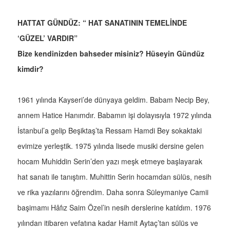
HATTAT GÜNDÜZ: “ HAT SANATININ TEMELİNDE
‘GÜZEL’ VARDIR”
Bize kendinizden bahseder misiniz? Hüseyin Gündüz
kimdir?
1961 yılında Kayseri’de dünyaya geldim. Babam Necip Bey,
annem Hatice Hanımdır. Babamın işi dolayısıyla 1972 yılında
İstanbul’a gelip Beşiktaş’ta Ressam Hamdi Bey sokaktaki
evimize yerleştik. 1975 yılında lisede musiki dersine gelen
hocam Muhiddin Serin’den yazı meşk etmeye başlayarak
hat sanatı ile tanıştım. Muhittin Serin hocamdan sülüs, nesih
ve rika yazılarını öğrendim. Daha sonra Süleymaniye Camii
başimamı Hâfız Saim Özel’in nesih derslerine katıldım. 1976
yılından itibaren vefatına kadar Hamit Aytaç’tan sülüs ve