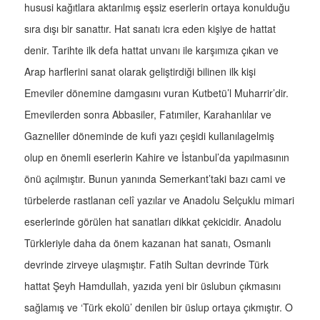
hususi kağıtlara aktarılmış eşsiz eserlerin ortaya konulduğu
sıra dışı bir sanattır. Hat sanatı icra eden kişiye de hattat
denir. Tarihte ilk defa hattat unvanı ile karşımıza çıkan ve
Arap harflerini sanat olarak geliştirdiği bilinen ilk kişi
Emeviler dönemine damgasını vuran Kutbetü’l Muharrir’dir.
Emevilerden sonra Abbasiler, Fatımiler, Karahanlılar ve
Gazneliler döneminde de kufi yazı çeşidi kullanılagelmiş
olup en önemli eserlerin Kahire ve İstanbul’da yapılmasının
önü açılmıştır. Bunun yanında Semerkant’taki bazı cami ve
türbelerde rastlanan celî yazılar ve Anadolu Selçuklu mimari
eserlerinde görülen hat sanatları dikkat çekicidir. Anadolu
Türkleriyle daha da önem kazanan hat sanatı, Osmanlı
devrinde zirveye ulaşmıştır. Fatih Sultan devrinde Türk
hattat Şeyh Hamdullah, yazıda yeni bir üslubun çıkmasını
sağlamış ve ‘Türk ekolü’ denilen bir üslup ortaya çıkmıştır. O