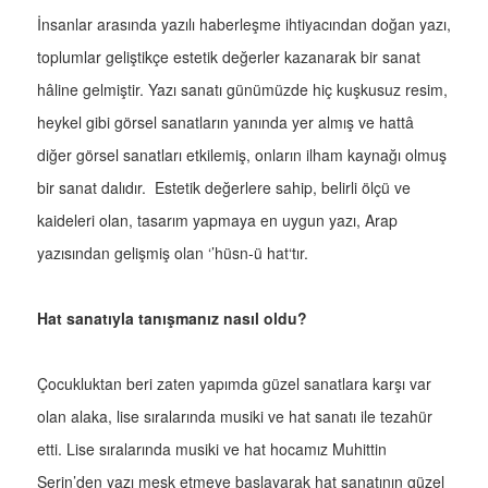
İnsanlar arasında yazılı haberleşme ihtiyacından doğan yazı,
toplumlar geliştikçe estetik değerler kazanarak bir sanat
hâline gelmiştir. Yazı sanatı günümüzde hiç kuşkusuz resim,
heykel gibi görsel sanatların yanında yer almış ve hattâ
diğer görsel sanatları etkilemiş, onların ilham kaynağı olmuş
bir sanat dalıdır. Estetik değerlere sahip, belirli ölçü ve
kaideleri olan, tasarım yapmaya en uygun yazı, Arap
yazısından gelişmiş olan ‘’hüsn-ü hat‘tır.
Hat sanatıyla tanışmanız nasıl oldu?
Çocukluktan beri zaten yapımda güzel sanatlara karşı var
olan alaka, lise sıralarında musiki ve hat sanatı ile tezahür
etti. Lise sıralarında musiki ve hat hocamız Muhittin
Serin’den yazı meşk etmeye başlayarak hat sanatının güzel