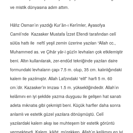
ve mistik dünyasına adım attım.
Hâfız Osman’ın yazdığı Kur’ân-ı Kerîmler, Ayasofya
Camii’nde Kazasker Mustafa İzzet Efendi tarafından celî
sülüs hattı ile neftî yeşil zemin üzerine yazılan “Allah cc.,
Muhammed as. ve Çihâr yâr-i güzîn levhaları çok etkilemiştir
beni. Altın kullanılarak, zer-endûd tekniğinde yazılan daire
formundaki levhaların çapı 7.5 m. olup, 35 cm. kalınlığındaki
kalem ile yazılmıştır. Allah Lafzındaki “elif” harfi 5 m. 60
cm.’dir. Kazasker’in imzası 1.5 m. yüksekliğindedir. Allah’ın
kelâmını en iyi şekilde yazma duygusu ile gelişen hat sanatı
adeta mıknatıs gibi çekmişti beni. Küçük harfler daha sonra
anlamlı ve estetik güzel yazılara dönüşmüştü. Celî
yazılardaki kalem akışı ise muhteşem bir estetik görüntü
vermekteydi. Kalem, kâğıt, mürekkep, Allah’ın kelâmını en iyi