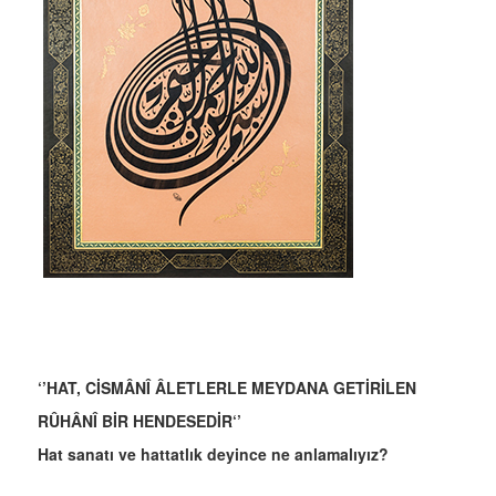
‘’HAT, CİSMÂNÎ ÂLETLERLE MEYDANA GETİRİLEN
RÛHÂNÎ BİR HENDESEDİR‘’
Hat sanatı ve hattatlık deyince ne anlamalıyız?