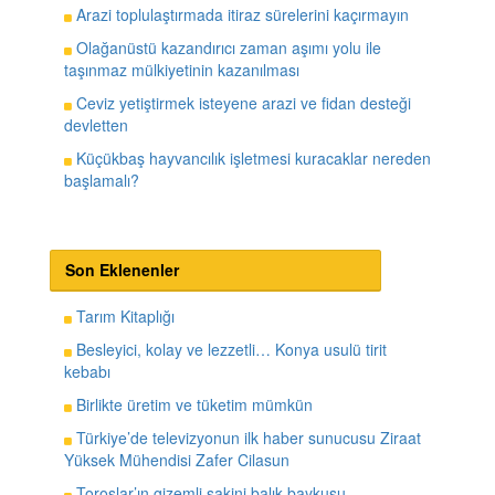
Arazi toplulaştırmada itiraz sürelerini kaçırmayın
Olağanüstü kazandırıcı zaman aşımı yolu ile
taşınmaz mülkiyetinin kazanılması
Ceviz yetiştirmek isteyene arazi ve fidan desteği
devletten
Küçükbaş hayvancılık işletmesi kuracaklar nereden
başlamalı?
Son Eklenenler
Tarım Kitaplığı
Besleyici, kolay ve lezzetli… Konya usulü tirit
kebabı
Birlikte üretim ve tüketim mümkün
Türkiye’de televizyonun ilk haber sunucusu Ziraat
Yüksek Mühendisi Zafer Cilasun
Toroslar’ın gizemli sakini balık baykuşu