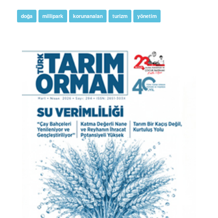
doğa
millipark
korunanalan
turizm
yönetim