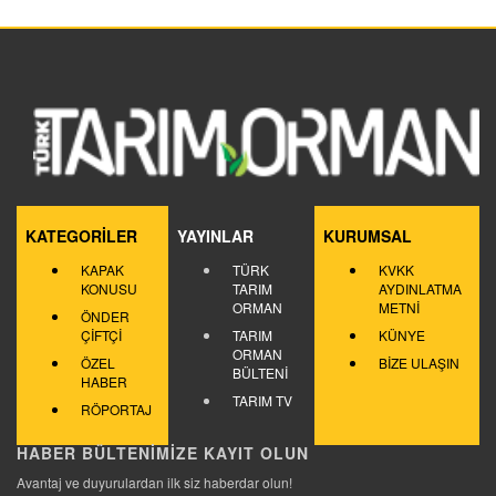
KATEGORİLER
YAYINLAR
KURUMSAL
KAPAK
TÜRK
KVKK
KONUSU
TARIM
AYDINLATMA
ORMAN
METNİ
ÖNDER
ÇİFTÇİ
TARIM
KÜNYE
ORMAN
ÖZEL
BİZE ULAŞIN
BÜLTENİ
HABER
TARIM TV
RÖPORTAJ
HABER BÜLTENİMİZE KAYIT OLUN
Avantaj ve duyurulardan ilk siz haberdar olun!