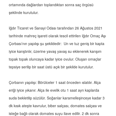
ortamında dağlardan toplandıktan sonra saç örgüsü
şeklinde kurutulur.
Iğdır Ticaret ve Sanayi Odası tarafından 26 Ağustos 2021
tarihinde mahreç işareti olarak tescil ettirilen Iğdır Omaç Aşı
Çorbası’nın yapılışı şu şekildedir: Un ve tuz geniş bir kapta
iyice karıştırılır, üzerine yavaş yavaş su eklenerek karışım
topak topak oluncaya kadar iyice ovulur. Oluşan omaçlar
tepsiye serilip bir saat üstü açık bir şekilde kurutulur.
Çorbanın yapılışı: Börülceler 1 saat önceden ıslatılır. Alça
eriği iyice yıkanır. Alça ile evelik otu 1 saat ayrı kaplarda
suda bekletilip süzülür. Soğanlar karamelleşinceye kadar 3
dk kısık ateşte kavrulur, biber salçası, domates salçası ve
isteğe bağlı olarak domates suyu ilave edilir. 2 dk sonra