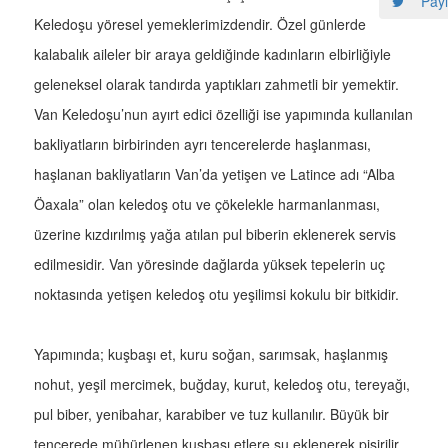
Payl
Keledoşu yöresel yemeklerimizdendir. Özel günlerde
kalabalık aileler bir araya geldiğinde kadınların elbirliğiyle
geleneksel olarak tandırda yaptıkları zahmetli bir yemektir.
Van Keledoşu’nun ayırt edici özelliği ise yapımında kullanılan
bakliyatların birbirinden ayrı tencerelerde haşlanması,
haşlanan bakliyatların Van’da yetişen ve Latince adı “Alba
Öaxala” olan keledoş otu ve çökelekle harmanlanması,
üzerine kızdırılmış yağa atılan pul biberin eklenerek servis
edilmesidir. Van yöresinde dağlarda yüksek tepelerin uç
noktasında yetişen keledoş otu yeşilimsi kokulu bir bitkidir.
Yapımında; kuşbaşı et, kuru soğan, sarımsak, haşlanmış
nohut, yeşil mercimek, buğday, kurut, keledoş otu, tereyağı,
pul biber, yenibahar, karabiber ve tuz kullanılır. Büyük bir
tencerede mühürlenen kuşbaşı etlere su eklenerek pişirilir.