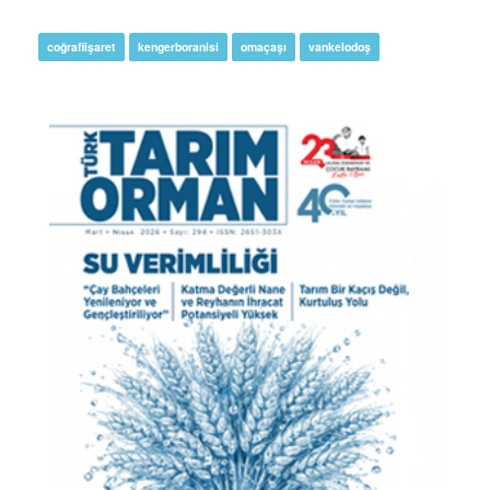
coğrafiişaret
kengerboranisi
omaçaşı
vankelodoş