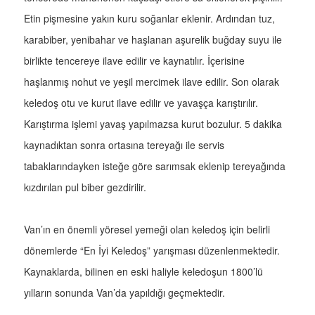
Etin pişmesine yakın kuru soğanlar eklenir. Ardından tuz,
karabiber, yenibahar ve haşlanan aşurelik buğday suyu ile
birlikte tencereye ilave edilir ve kaynatılır. İçerisine
haşlanmış nohut ve yeşil mercimek ilave edilir. Son olarak
keledoş otu ve kurut ilave edilir ve yavaşça karıştırılır.
Karıştırma işlemi yavaş yapılmazsa kurut bozulur. 5 dakika
kaynadıktan sonra ortasına tereyağı ile servis
tabaklarındayken isteğe göre sarımsak eklenip tereyağında
kızdırılan pul biber gezdirilir.
Van’ın en önemli yöresel yemeği olan keledoş için belirli
dönemlerde “En İyi Keledoş” yarışması düzenlenmektedir.
Kaynaklarda, bilinen en eski haliyle keledoşun 1800’lü
yılların sonunda Van’da yapıldığı geçmektedir.