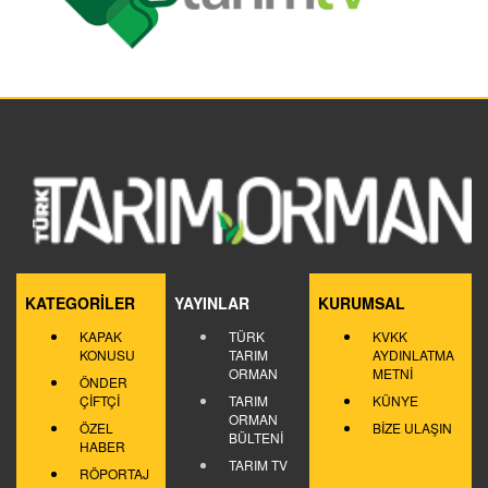
KATEGORİLER
YAYINLAR
KURUMSAL
KAPAK
TÜRK
KVKK
KONUSU
TARIM
AYDINLATMA
ORMAN
METNİ
ÖNDER
ÇİFTÇİ
TARIM
KÜNYE
ORMAN
ÖZEL
BİZE ULAŞIN
BÜLTENİ
HABER
TARIM TV
RÖPORTAJ