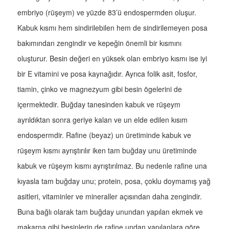
embriyo (rüşeym) ve yüzde 83’ü endospermden oluşur.
Kabuk kısmı hem sindirilebilen hem de sindirilemeyen posa
bakımından zengindir ve kepeğin önemli bir kısmını
oluşturur. Besin değeri en yüksek olan embriyo kısmı ise iyi
bir E vitamini ve posa kaynağıdır. Ayrıca folik asit, fosfor,
tiamin, çinko ve magnezyum gibi besin ögelerini de
içermektedir. Buğday tanesinden kabuk ve rüşeym
ayrıldıktan sonra geriye kalan ve un elde edilen kısım
endospermdir. Rafine (beyaz) un üretiminde kabuk ve
rüşeym kısmı ayrıştırılır iken tam buğday unu üretiminde
kabuk ve rüşeym kısmı ayrıştırılmaz. Bu nedenle rafine una
kıyasla tam buğday unu; protein, posa, çoklu doymamış yağ
asitleri, vitaminler ve mineraller açısından daha zengindir.
Buna bağlı olarak tam buğday unundan yapılan ekmek ve
makarna gibi besinlerin de rafine undan yapılanlara göre