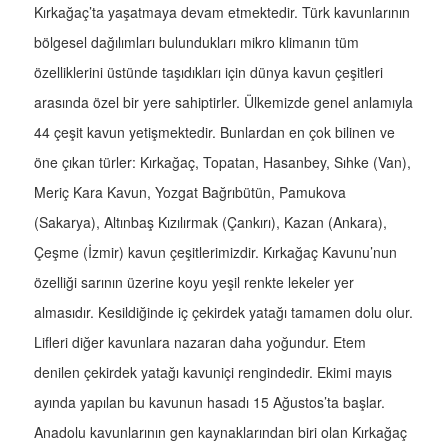
Kırkağaç’ta yaşatmaya devam etmektedir. Türk kavunlarının
bölgesel dağılımları bulundukları mikro klimanın tüm
özelliklerini üstünde taşıdıkları için dünya kavun çeşitleri
arasında özel bir yere sahiptirler. Ülkemizde genel anlamıyla
44 çeşit kavun yetişmektedir. Bunlardan en çok bilinen ve
öne çıkan türler: Kırkağaç, Topatan, Hasanbey, Sıhke (Van),
Meriç Kara Kavun, Yozgat Bağrıbütün, Pamukova
(Sakarya), Altınbaş Kızılırmak (Çankırı), Kazan (Ankara),
Çeşme (İzmir) kavun çeşitlerimizdir. Kırkağaç Kavunu’nun
özelliği sarının üzerine koyu yeşil renkte lekeler yer
almasıdır. Kesildiğinde iç çekirdek yatağı tamamen dolu olur.
Lifleri diğer kavunlara nazaran daha yoğundur. Etem
denilen çekirdek yatağı kavuniçi rengindedir. Ekimi mayıs
ayında yapılan bu kavunun hasadı 15 Ağustos’ta başlar.
Anadolu kavunlarının gen kaynaklarından biri olan Kırkağaç