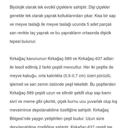
Biyolojik olarak tek evcikli çiçeklere sahiptir. Dişi çiçekler
genelde tek olarak yaprak koltuklarından çıkar. Kısa bir sap
ve meyve taslağı ile meyve taslağı ucunda 5 adet parçalı
sarı renkte taç yaprak ve bu yaprakların ortasında dişicik
tepesi bulunur.
Kırkağaç kavununun Kırkağaç-589 ve Kırkağaç-637 adları
ile tescil edilmiş 2 farklı çeşidi mevcuttur. Her iki çeşitte de
meyve kabuğu, orta kalınlıkta (0,5-0,7 cm) üzeri pürüzlü,
işlemeli ve sarı zemin üstünde yeşil lekelidir. Bu çeşitlerden
Kırkağaç-589 çeşidi uzun ve silindir şekilli olup sap kısmı
sivri ve meme gibi çıkıntılı, çiçek burnu ucu yuvarlak olup kış
mevsimince depolanabilme özelliğine sahiptir. Kırkağaç
Bölgesi’nde yaygın yetiştirilen çeşit budur. Uzun süre
depolanabilme özelliğine sahiptir. Kırkağaç-637 çeşidi ise