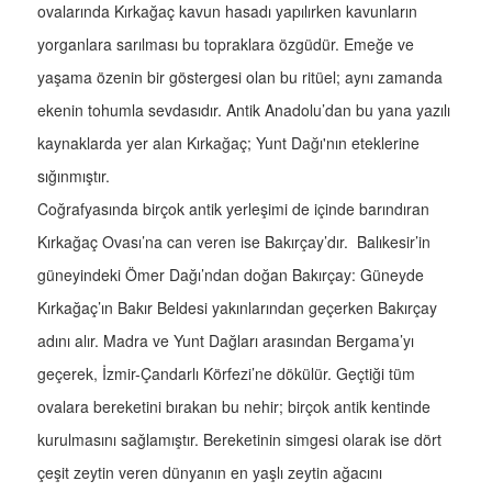
ovalarında Kırkağaç kavun hasadı yapılırken kavunların
yorganlara sarılması bu topraklara özgüdür. Emeğe ve
yaşama özenin bir göstergesi olan bu ritüel; aynı zamanda
ekenin tohumla sevdasıdır. Antik Anadolu’dan bu yana yazılı
kaynaklarda yer alan Kırkağaç; Yunt Dağı'nın eteklerine
sığınmıştır.
Coğrafyasında birçok antik yerleşimi de içinde barındıran
Kırkağaç Ovası’na can veren ise Bakırçay’dır. Balıkesir’in
güneyindeki Ömer Dağı’ndan doğan Bakırçay: Güneyde
Kırkağaç’ın Bakır Beldesi yakınlarından geçerken Bakırçay
adını alır. Madra ve Yunt Dağları arasından Bergama’yı
geçerek, İzmir-Çandarlı Körfezi’ne dökülür. Geçtiği tüm
ovalara bereketini bırakan bu nehir; birçok antik kentinde
kurulmasını sağlamıştır. Bereketinin simgesi olarak ise dört
çeşit zeytin veren dünyanın en yaşlı zeytin ağacını