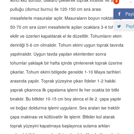
ikinci kez sürülür, diskaro çekilerek toprak inceltilir ve ark
pulluğu (domuz burnu) ile 120-150 cm sıra arası
Payl
mesafelerle masuralar açılır. Masuraların boyun noktalarına
Payl
50-70 cm sıra üzeri mesafelerle açılan ocaklara 3-4 tohum
ekilir ve üzerleri kapatılarak el ile düzeltilir. Tohumların ekim
derinliği 5-6 cm olmalıdır. Tohum ekimi uygun toprak tavında
yapılmalıdır. Uygun tavda yapılan ekimlerden sonra
tohumlar yaklaşık bir hafta içinde çimlenerek toprak üzerine
çıkarlar. Tohum ekimi bölgede genelde 1-10 Mayıs tarihleri
arasında yapılır. Toprak yüzeyine çıkan fideler 1-2 hakiki
yaprak çıkarınca ilk çapalama işlemi ile her ocakta bir bitki
bırakılır. Bu bitkiler 10-15 cm boy alınca el ile 2. çapa yapılır
ve boğaz doldurma işlemi uygulanır. Sıra araları ise traktör
çapa makinası ve kültüvatör ile işlenir. Bitkiler kol atarak
toprak yüzeyini kapatmaya başlayınca sulama arkları