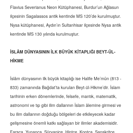
Flavius Severianus Neon Kütüphanesi, Burdur’un Ağlasun
ilçesinin Sagalassos antik kentinde MS 120’de kurulmuştur.
Nysa kütüphanesi, Aydın’ın Sultanhisar ilçesinde Nysa antik
kentinde MS 130 yılında kurulmuştur.
İSLÂM DÜNYASININ İLK BÜYÜK KİTAPLIĞI BEYT-ÜL-
HİKME
İslâm dünyasının ilk büyük kitaplığı ise Halife Me’mûn (813 -
833) zamanında Bağdat’ta kurulan Beyt-ül-Hikme’dir. İslam
tarihinin erken dönemlerinde, felsefe, mantık, matematik,
astronomi ve tıp gibi ilim dallarının İslam âlemine girmesi ve
bu ilim dallarının doğduğu bölgeleri de etkileyecek kadar
gelişmesine önemli katkı sağlayan bir ilimler akademisidir.
Farsça, Yunanca, Süryanice, Hintçe, Koptça, Sanskritçe,