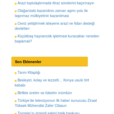
Arazi toplulaştırmada itiraz sürelerini kaçırmayın
Olağanüstü kazandırıcı zaman aşımı yolu ile
taşınmaz mülkiyetinin kazanılması
Ceviz yetiştirmek isteyene arazi ve fidan desteği
devletten
Küçükbaş hayvancılık işletmesi kuracaklar nereden
başlamalı?
Son Eklenenler
Tarım Kitaplığı
Besleyici, kolay ve lezzetli… Konya usulü tirit
kebabı
Birlikte üretim ve tüketim mümkün
Türkiye’de televizyonun ilk haber sunucusu Ziraat
Yüksek Mühendisi Zafer Cilasun
Toroslar’ın gizemli sakini balık baykuşu