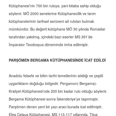
Kütüphanesi’nin 700 bin ruloya, yani kitaba sahip olduğu
söylenir. MÖ 2000 senelerine Kütüphanecilik ve tarım
kütüphanelerinin tarihsel serüveni ait ruloları bulmak
mümkündür. Bu değerli kütüphane MÖ 30 yılında Romalılar
tarafından yakılmış, içindeki bazı eserler MS 391’de
İmparator Teodosyus döneminde imha edilmiştir.
PARŞÖMEN BERGAMA KÜTÜPHANESİNDE İCAT EDİLDİ
Anadolu felsefe ve bilim tarihi temellerinin atıldığı ve çeşitli
uygarlıkların doğduğu bölgedir. Pergamon( Bergama)-
Kraliyet-Kütüphanesi’nde 200 bin kadar rulo olduğu söylenir.
Bergama Kütüphanesi sonra İskenderiye’ye taşınmıştır.
Parşömen denen yeni bir yazı aracı burada icat edilmiştir.
Efes Celsus Kütüphanesi, MS 113-117 yıllarında, Titus