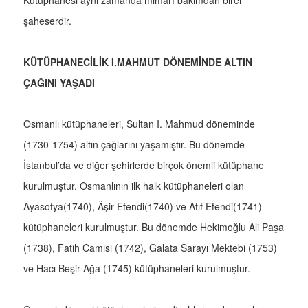
Kütüphanesi aynı zamanda mimarî bakımdan birer
şaheserdir.
KÜTÜPHANECİLİK I.MAHMUT DÖNEMİNDE ALTIN
ÇAĞINI YAŞADI
Osmanlı kütüphaneleri, Sultan I. Mahmud döneminde
(1730-1754) altın çağlarını yaşamıştır. Bu dönemde
İstanbul’da ve diğer şehirlerde birçok önemli kütüphane
kurulmuştur. Osmanlının ilk halk kütüphaneleri olan
Ayasofya(1740), Âşir Efendi(1740) ve Atıf Efendi(1741)
kütüphaneleri kurulmuştur. Bu dönemde Hekimoğlu Ali Paşa
(1738), Fatih Camisi (1742), Galata Sarayı Mektebi (1753)
ve Hacı Beşir Ağa (1745) kütüphaneleri kurulmuştur.