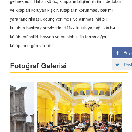
gelmektedir. Hâfız-ı kütüb, kitapların bilgilerini zihninde tutan
ve kitapları koruyan kişidir. Kitapların korunması, bakımı,
yararlandırılması, ödünç verilmesi ve alınması hâfız-ı
kütübün başlıca görevleridir. Hâfız-ı kütüb yamağı, kâtib-i
kütüb, mücellid, bevvab ve mustahfız ile ferraş diğer
kütüphane görevlilerdir.
Payl
Fotoğraf Galerisi
Payl