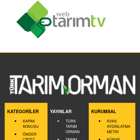
KATEGORİLER
YAYINLAR
KURUMSAL
KAPAK
TÜRK
KVKK
KONUSU
TARIM
AYDINLATMA
ORMAN
METNİ
ÖNDER
ÇİFTÇİ
TARIM
KÜNYE