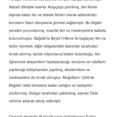
Nabatî dilindeki eserler Arapçaya çevrilmiş, dini ilimler
dışında kalan fen ve felsefe ilimleri olarak adlandırılan
konuların İslam dünyasına girmesi sağlamıştır. Bu bilgiler
yeniden yorumlanmış, insanlık ilim ve medeniyetine katkıda
bulunulmuştur. Bağdat’ta Beytü’l-Hikme ile başlayan ilim ve
kültür hareketi, diğer bölgelerdeki idareciler tarafından
örnek alınmış; içinde milyonlarca kitabın bulunduğu, ilim
öğrenmek isteyenlerin faydalanacağı, tercüme ve nakillerin
yapılacağı kütüphaneler yapılmış, akademilere ve
medreselere de örnek olmuştur. Moğolların 1258’de
Bağdat’ı istila etmesine kadar varlığını ve faaliyetini
sürdürmüş, Hülagü tarafından yaktırılmış, eserler Dicle
nehrine atılarak tahrip edilmiştir.
Osmanlı devrinde ilk büyük saray kütüphanesi Sultan