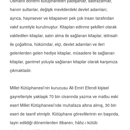
Osmanlı dönemi kütüphaneleri padişahlar, sadrazamlar,
hanım sultanlar, değişik mevkilerdeki devlet adamları;
ayrıca, hayırsever ve kitapsever pek çok insan tarafından
vakıf suretiyle kurulmuştur. Kitapları edinme şekilleri olarak
vakfedilen kitaplar, satın alma ile sağlanan kitaplar, istinsah
ile çoğaltma, hükümdar, elçi, devlet adamları ve ileri
gelenlerden gelen hediye kitaplar, müsadere ile sağlanan
kitaplar, ganimet yoluyla sağlanan kitaplar olarak karşımıza
çıkmaktadır.
Millet Kütüphanesi’nin kurucusu Ali Emiri Efendi kişisel
gayretleriyle yaklaşık 70 bin civarında yazma ve matbu eski
eseri Millet Kütüphanesi’nde muhafaza altına almış, 30 bin
eseri de tasnif etmiştir. Kütüphane görevlilerinin en başında,
tayin edildiği dönemlerden itibaren, hâfız-ı kütüb