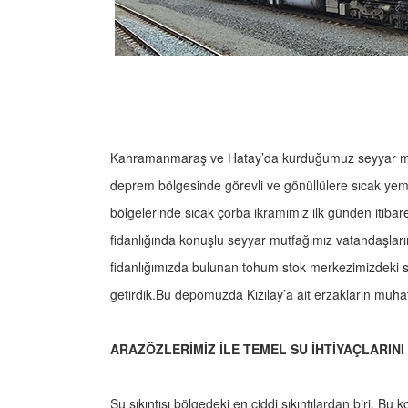
Kahramanmaraş ve Hatay’da kurduğumuz seyyar mut
deprem bölgesinde görevli ve gönüllülere sıcak ye
bölgelerinde sıcak çorba ikramımız ilk günden itib
fidanlığında konuşlu seyyar mutfağımız vatandaşlar
fidanlığımızda bulunan tohum stok merkezimizdeki 
getirdik.Bu depomuzda Kızılay’a ait erzakların muhaf
ARAZÖZLERİMİZ İLE TEMEL SU İHTİYAÇLARINI
Su sıkıntısı bölgedeki en ciddi sıkıntılardan biri. 