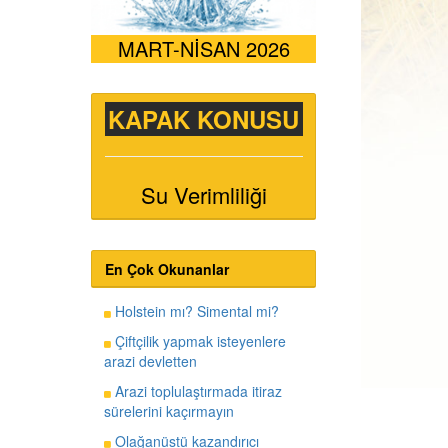
MART-NİSAN 2026
KAPAK KONUSU
Su Verimliliği
En Çok Okunanlar
Holstein mı? Simental mi?
Çiftçilik yapmak isteyenlere
arazi devletten
Arazi toplulaştırmada itiraz
sürelerini kaçırmayın
Olağanüstü kazandırıcı