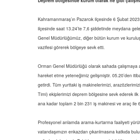
Deprem bölgesinde kurum olarak ne gibi çalışm
Kahramanmaraş’ın Pazarcık ilçesinde 6 Şubat 2023 t
ilçesinde saat 13.24’te 7,6 şiddetinde meydana gele
Genel Müdürlüğümüz, diğer bütün kurum ve kuruluşlar
vazifesi görerek bölgeye sevk etti.
Orman Genel Müdürlüğü olarak sahada çalışmaya alışı
hareket etme yeteneğimiz gelişmiştir. 05.20’den it
getirdi. Tüm yurttaki iş makinelerimizi, arazözler
Timi) ekiplerimizi deprem bölgesine sevk ederek ilk 
ana kadar toplam 2 bin 231 iş makinesi ve araç ile 
Profesyonel anlamda arama-kurtarma faaliyeti yür
vatandaşımızın enkazdan çıkarılmasına katkıda bul