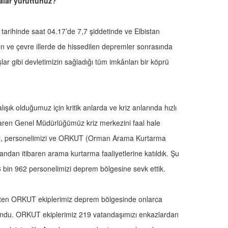
alar yürüttünüz?
arihinde saat 04.17’de 7,7 şiddetinde ve Elbistan
n ve çevre illerde de hissedilen depremler sonrasında
 gibi devletimizin sağladığı tüm imkânları bir köprü
k olduğumuz için kritik anlarda ve kriz anlarında hızlı
ibaren Genel Müdürlüğümüz kriz merkezini faal hale
imizi, personelimizi ve ORKUT (Orman Arama Kurtarma
andan itibaren arama kurtarma faaliyetlerine katıldık. Şu
6 bin 962 personelimizi deprem bölgesine sevk ettik.
üten ORKUT ekiplerimiz deprem bölgesinde onlarca
undu. ORKUT ekiplerimiz 219 vatandaşımızı enkazlardan