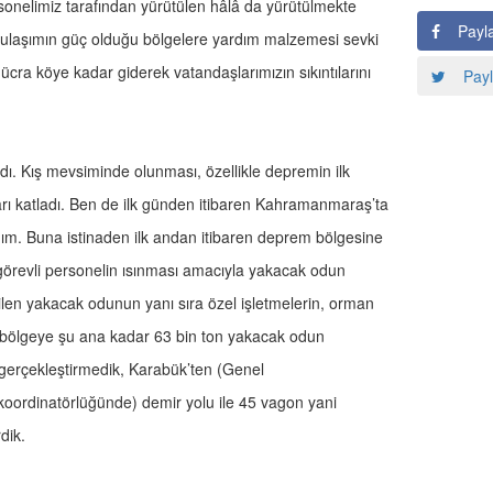
ersonelimiz tarafından yürütülen hâlâ da yürütülmekte
Payl
le ulaşımın güç olduğu bölgelere yardım malzemesi sevki
 ücra köye kadar giderek vatandaşlarımızın sıkıntılarını
Payl
ı. Kış mevsiminde olunması, özellikle depremin ilk
arı katladı. Ben de ilk günden itibaren Kahramanmaraş’ta
m. Buna istinaden ilk andan itibaren deprem bölgesine
görevli personelin ısınması amacıyla yakacak odun
ilen yakacak odunun yanı sıra özel işletmelerin, orman
le bölgeye şu ana kadar 63 bin ton yakacak odun
ı gerçekleştirmedik, Karabük’ten (Genel
oordinatörlüğünde) demir yolu ile 45 vagon yani
dik.