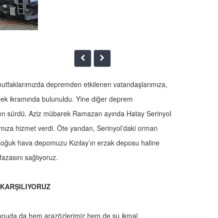
faklarımızda depremden etkilenen vatandaşlarımıza,
mek ikramında bulunuldu. Yine diğer deprem
aren sürdü. Aziz mübarek Ramazan ayında Hatay Serinyol
ımıza hizmet verdi. Öte yandan, Serinyol’daki orman
soğuk hava depomuzu Kızılay’ın erzak deposu haline
azasını sağlıyoruz.
 KARŞILIYORUZ
Bu konuda da hem arazözlerimiz hem de su ikmal