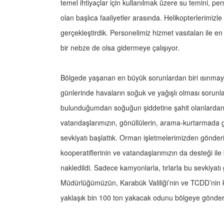
temel ihtiyaçlar için kullanılmak üzere su temini, p
olan başlıca faaliyetler arasında. Helikopterlerimiz
gerçekleştirdik. Personelimiz hizmet vasıtaları ile en
bir nebze de olsa gidermeye çalışıyor.
Bölgede yaşanan en büyük sorunlardan biri ısınmayd
günlerinde havaların soğuk ve yağışlı olması sorunl
bulunduğumdan soğuğun şiddetine şahit olanlardanı
vatandaşlarımızın, gönüllülerin, arama-kurtarmada 
sevkiyatı başlattık. Orman işletmelerimizden gönder
kooperatiflerinin ve vatandaşlarımızın da desteği i
nakledildi. Sadece kamyonlarla, tırlarla bu sevkiyat
Müdürlüğümüzün, Karabük Valiliği’nin ve TCDD’nin k
yaklaşık bin 100 ton yakacak odunu bölgeye gönder