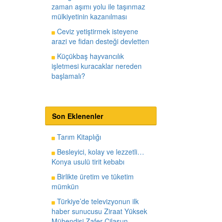
zaman aşımı yolu ile taşınmaz
mülkiyetinin kazanılması
Ceviz yetiştirmek isteyene
arazi ve fidan desteği devletten
Küçükbaş hayvancılık
işletmesi kuracaklar nereden
başlamalı?
Son Eklenenler
Tarım Kitaplığı
Besleyici, kolay ve lezzetli…
Konya usulü tirit kebabı
Birlikte üretim ve tüketim
mümkün
Türkiye’de televizyonun ilk
haber sunucusu Ziraat Yüksek
Mühendisi Zafer Cilasun