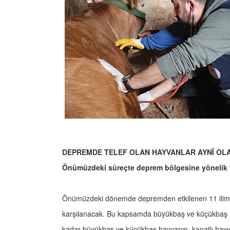
DEPREMDE TELEF OLAN HAYVANLAR AYNÎ OL
Önümüzdeki süreçte deprem bölgesine yönelik ya
Önümüzdeki dönemde depremden etkilenen 11 ilimizde
karşılanacak. Bu kapsamda büyükbaş ve küçükbaş hayv
kadar büyükbaş ve küçükbaş hayvanın, kanatlı hayvan 