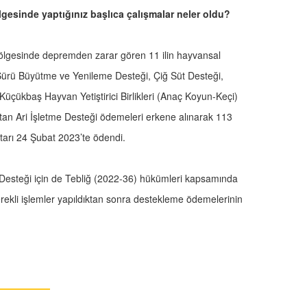
esinde yaptığınız başlıca çalışmalar neler oldu?
bölgesinde depremden zarar gören 11 ilin hayvansal
Sürü Büyütme ve Yenileme Desteği, Çiğ Süt Desteği,
 Küçükbaş Hayvan Yetiştirici Birlikleri (Anaç Koyun-Keçi)
an Ari İşletme Desteği ödemeleri erkene alınarak 113
utarı 24 Şubat 2023’te ödendi.
m Desteği için de Tebliğ (2022-36) hükümleri kapsamında
erekli işlemler yapıldıktan sonra destekleme ödemelerinin