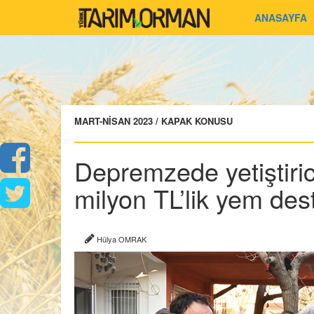
ANASAYFA
MART-NİSAN 2023 / KAPAK KONUSU
Depremzede yetiştiric
milyon TL’lik yem des
Hülya OMRAK