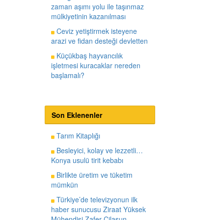
zaman aşımı yolu ile taşınmaz
mülkiyetinin kazanılması
Ceviz yetiştirmek isteyene
arazi ve fidan desteği devletten
Küçükbaş hayvancılık
işletmesi kuracaklar nereden
başlamalı?
Son Eklenenler
Tarım Kitaplığı
Besleyici, kolay ve lezzetli…
Konya usulü tirit kebabı
Birlikte üretim ve tüketim
mümkün
Türkiye’de televizyonun ilk
haber sunucusu Ziraat Yüksek
Mühendisi Zafer Cilasun