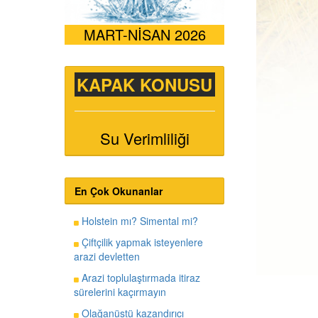
MART-NİSAN 2026
KAPAK KONUSU
Su Verimliliği
En Çok Okunanlar
Holstein mı? Simental mi?
Çiftçilik yapmak isteyenlere
arazi devletten
Arazi toplulaştırmada itiraz
sürelerini kaçırmayın
Olağanüstü kazandırıcı