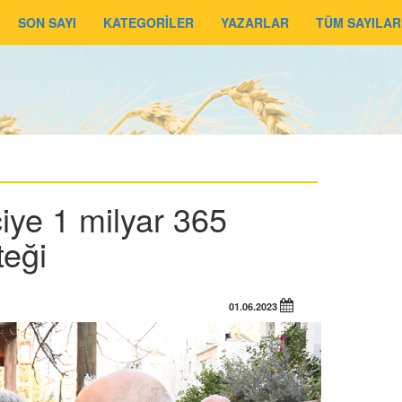
SON SAYI
KATEGORİLER
YAZARLAR
TÜM SAYILAR
iye 1 milyar 365
teği
01.06.2023