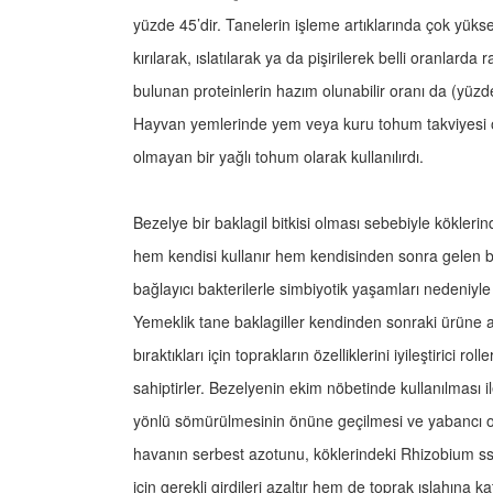
yüzde 45’dir. Tanelerin işleme artıklarında çok yüks
kırılarak, ıslatılarak ya da pişirilerek belli oranlarda
bulunan proteinlerin hazım olunabilir oranı da (yüzde 
Hayvan yemlerinde yem veya kuru tohum takviyesi o
olmayan bir yağlı tohum olarak kullanılırdı.
Bezelye bir baklagil bitkisi olması sebebiyle köklerin
hem kendisi kullanır hem kendisinden sonra gelen bi
bağlayıcı bakterilerle simbiyotik yaşamları nedeniyle 
Yemeklik tane baklagiller kendinden sonraki ürüne
bıraktıkları için toprakların özelliklerini iyileştirici 
sahiptirler. Bezelyenin ekim nöbetinde kullanılması i
yönlü sömürülmesinin önüne geçilmesi ve yabancı ot
havanın serbest azotunu, köklerindeki Rhizobium ss
için gerekli girdileri azaltır hem de toprak ıslahına 