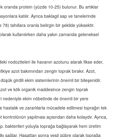
ek oranda protein (yüzde 10-25) bulunur. Bu artıklar
 rasyonlara katılır. Ayrıca baklagil sap ve tanelerinde
78) tahıllara oranla belirgin bir şekilde yüksektir.
larak kullanılırken daha yakın zamanda geleneksel
deki nodoziteleri ile havanın azotunu alarak fikse eder,
tkiye azot bakımından zengin toprak bırakır. Azot,
düşük girdili ekim sistemlerinin önemli bir bileşenidir.
 azot ve kök organik maddesince zengin toprak
rolleri nedeniyle ekim nöbetinde de önemli bir yere
le hastalık ve zararlılarla mücadele edilmesi toprağın tek
 kontrolünün yapılması açısından daha kolaydır. Ayrıca,
p. bakterileri yoluyla toprağa bağlayarak hem üretim
katkı sağlar. Hasattan sonra yeşil gübre olarak toprağa