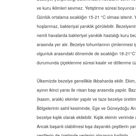
ve kuru iklimleri sevmez. Yetiştirme süresi boyunca 
Günlük ortalama sıcaklığın 15-21 °C olması istenir. 
hoşlanmaz, bakteriyal yanıklık görülebilir. Bezelyeni
nemli havalarda bakteriyel yanıklık hastalığı kuru bez
arasında yer alır. Bezelye tohumlarının çimlenmesi iç
olgunluk arasındaki dönemde de sıcaklığın 18-21°C’l
durumunda çiçeklenme süresi kısalır ve döllenme ü
Ülkemizde bezelye genellikle ilkbaharda ekilir. Ekim
ayının ikinci yarısı ile nisan başı arasında yapılır. B
(kasım, aralık) ekimler yapılır ve taze bezelye üreti
Bölgelerinin sahil kesiminde, Ege ve Güneydoğu Ana
bezelye kışlık olarak ekilebilir. Kışlık ekimin verim
Ancak başarılı olabilmesi kışa dayanıklı çeşitlerin ya
çeşitlerin de üretimde yerlerini almasına bağlıdır.