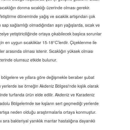
sıcaklığın donma sıcaklığı üzerinde olması gerekir.
Yetiştirme döneminde yağış ve sıcaklık artışından çok
n sap sağlamlığı olmadığından aşırı yağışlarda, sıcak ve
elye yetiştiriciliğinde ortaya çıkabilecek başlıca sorunlar
in en uygun sıcaklıklar 15-18°C’lerdir. Çiçeklenme ile
er arasında olması istenir. Sıcaklığın yüksek olması
zerinde olumsuz etkide bulunur.
, bölgelere ve yıllara göre değişmekle beraber şubat
azı yerlerde ise örneğin Akdeniz Bölgesi'nde kışlık olarak
minde turfanda ürün elde edilir. Akdeniz ve Karadeniz
dolu Bölgelerinde ise kışların sert geçmediği yerlerde
de artışa neden olduğu araştırmalarla ortaya konmuştur.
nı sıra bakteriyal yanıklık mantar hastalığına dayanıklı