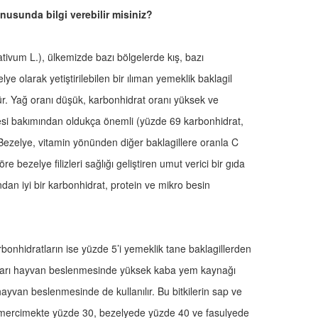
konusunda bilgi verebilir misiniz?
tivum L.), ülkemizde bazı bölgelerde kış, bazı
 olarak yetiştirilebilen bir ılıman yemeklik baklagil
dür. Yağ oranı düşük, karbonhidrat oranı yüksek ve
nmesi bakımından oldukça önemli (yüzde 69 karbonhidrat,
 Bezelye, vitamin yönünden diğer baklagillere oranla C
e bezelye filizleri sağlığı geliştiren umut verici bir gıda
dan iyi bir karbonhidrat, protein ve mikro besin
bonhidratların ise yüzde 5’i yemeklik tane baklagillerden
rtıkları hayvan beslenmesinde yüksek kaba yem kaynağı
 hayvan beslenmesinde de kullanılır. Bu bitkilerin sap ve
, mercimekte yüzde 30, bezelyede yüzde 40 ve fasulyede