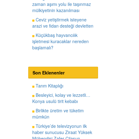
zaman aşımı yolu ile taşınmaz
mülkiyetinin kazanılması
Ceviz yetiştirmek isteyene
arazi ve fidan desteği devletten
Küçükbaş hayvancılık
işletmesi kuracaklar nereden
başlamalı?
Son Eklenenler
Tarım Kitaplığı
Besleyici, kolay ve lezzetli…
Konya usulü tirit kebabı
Birlikte üretim ve tüketim
mümkün
Türkiye’de televizyonun ilk
haber sunucusu Ziraat Yüksek
Mühendisi Zafer Cilasun