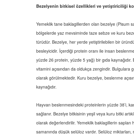
Bezelyenin bitkisel özellikleri ve yetiştiriciliği 
Yemeklik tane baklagillerden olan bezelye (Pisum sa
bölgelerde yaz mevsiminde taze sebze ve kuru bezelye
türüdür. Bezelye, her yerde yetiştirilebilen bir ürün
besleyicidir. İçerdiği protein oranı ile insan besle
yüzde 26 protein, yüzde 5 yağ) bir gıda kaynağıdır.
vitamini açısından da oldukça zengindir. Bulgulara gör
olarak görülmektedir. Kuru bezelye, beslenme açısın
kaynağıdır.
Hayvan beslenmesindeki proteinlerin yüzde 38’i, kar
sağlanır. Bezelye bitkisinin yeşil veya kuru bitki a
olarak değerlendirilir. Yemeklik baklagillerin sapları
samanında düşük selüloz vardır. Selüloz miktarları