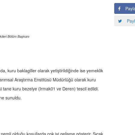
Payl
Payl
kileri Bölüm Başkanı
da, kuru baklagiller olarak yetiştirildiğinde ise yemeklik
Tarımsal Araştırma Enstitüsü Müdürlüğü olarak kuru
ki tane kuru bezelye (Irmak01 ve Deren) tescil edildi.
tine sunuldu.
e nemli olduğu koşullarda çok iyi gelişme gösterir. Sıcak