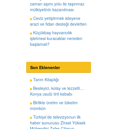
zaman aşımı yolu ile taşınmaz
mülkiyetinin kazanılması
Ceviz yetiştirmek isteyene
arazi ve fidan desteği devletten
Küçükbaş hayvancılık
işletmesi kuracaklar nereden
başlamalı?
Son Eklenenler
Tarım Kitaplığı
Besleyici, kolay ve lezzetli…
Konya usulü tirit kebabı
Birlikte üretim ve tüketim
mümkün
Türkiye’de televizyonun ilk
haber sunucusu Ziraat Yüksek
Mühendisi Zafer Cilasun