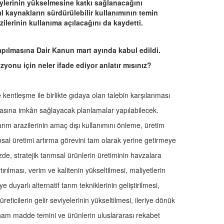
ylerinin yükselmesine katkı sağlanacağını
ğal kaynakların sürdürülebilir kullanımının temin
azilerinin kullanıma açılacağını da kaydetti.
pılmasına Dair Kanun mart ayında kabul edildi.
yonu için neler ifade ediyor anlatır mısınız?
e kentleşme ile birlikte gıdaya olan talebin karşılanması
lmasına imkân sağlayacak planlamalar yapılabilecek.
rım arazilerinin amaç dışı kullanımını önleme, üretim
nsal üretimi artırma görevini tam olarak yerine getirmeye
e, stratejik tarımsal ürünlerin üretiminin havzalara
ırılması, verim ve kalitenin yükseltilmesi, maliyetlerin
duyarlı alternatif tarım tekniklerinin geliştirilmesi,
reticilerin gelir seviyelerinin yükseltilmesi, ileriye dönük
i ham madde temini ve ürünlerin uluslararası rekabet