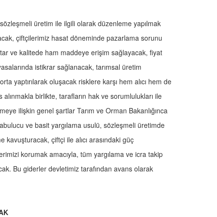
zleşmeli üretim ile ilgili olarak düzenleme yapılmak
nacak, çiftçilerimiz hasat döneminde pazarlama sorunu
ktar ve kalitede ham maddeye erişim sağlayacak, fiyat
asalarında istikrar sağlanacak, tarımsal üretim
orta yaptırılarak oluşacak risklere karşı hem alıcı hem de
alınmakla birlikte, tarafların hak ve sorumlulukları ile
eşmeye ilişkin genel şartlar Tarım ve Orman Bakanlığınca
arabulucu ve basit yargılama usulü, sözleşmeli üretimde
kavuşturacak, çiftçi ile alıcı arasındaki güç
ilerimizi korumak amacıyla, tüm yargılama ve icra takip
acak. Bu giderler devletimiz tarafından avans olarak
AK