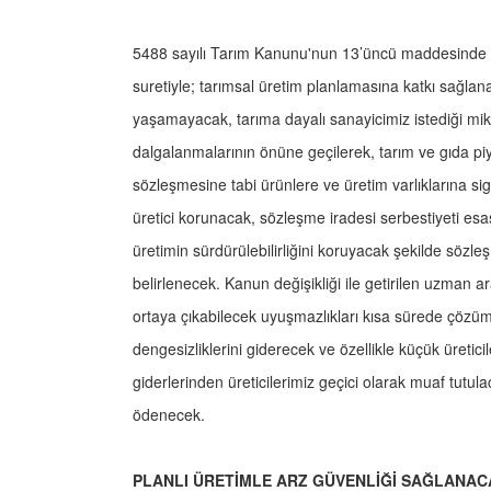
5488 sayılı Tarım Kanunu'nun 13’üncü maddesinde sö
suretiyle; tarımsal üretim planlamasına katkı sağla
yaşamayacak, tarıma dayalı sanayicimiz istediği mi
dalgalanmalarının önüne geçilerek, tarım ve gıda piy
sözleşmesine tabi ürünlere ve üretim varlıklarına sig
üretici korunacak, sözleşme iradesi serbestiyeti esas 
üretimin sürdürülebilirliğini koruyacak şekilde sözl
belirlenecek. Kanun değişikliği ile getirilen uzman 
ortaya çıkabilecek uyuşmazlıkları kısa sürede çözüme 
dengesizliklerini giderecek ve özellikle küçük üretic
giderlerinden üreticilerimiz geçici olarak muaf tutul
ödenecek.
PLANLI ÜRETİMLE ARZ GÜVENLİĞİ SAĞLANAC