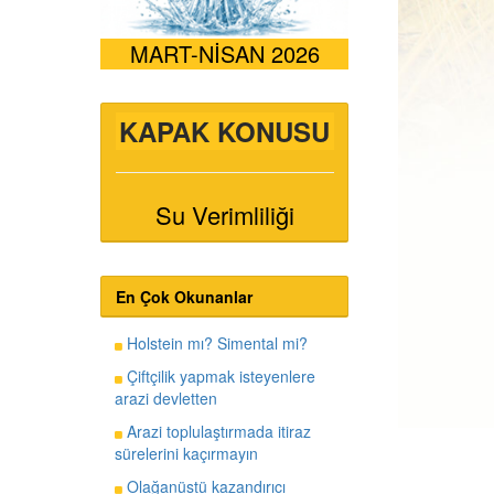
MART-NİSAN 2026
KAPAK KONUSU
Su Verimliliği
En Çok Okunanlar
Holstein mı? Simental mi?
Çiftçilik yapmak isteyenlere
arazi devletten
Arazi toplulaştırmada itiraz
sürelerini kaçırmayın
Olağanüstü kazandırıcı