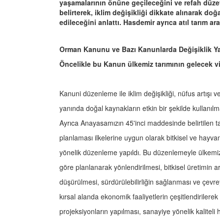
yaşamalarının önüne geçileceğini ve refah düze
belirterek, iklim değişikliği dikkate alınarak do
edileceğini anlattı. Hasdemir ayrıca atıl tarım ar
Orman Kanunu ve Bazı Kanunlarda Değişiklik Ya
Öncelikle bu Kanun ülkemiz tarımının gelecek viz
Kanuni düzenleme ile iklim değişikliği, nüfus artışı v
yanında doğal kaynakların etkin bir şekilde kullanı
Ayrıca Anayasamızın 45'inci maddesinde belirtilen ta
planlaması ilkelerine uygun olarak bitkisel ve hayva
yönelik düzenleme yapıldı. Bu düzenlemeyle ülkemizd
göre planlanarak yönlendirilmesi, bitkisel üretimin art
düşürülmesi, sürdürülebilirliğin sağlanması ve çevreye 
kırsal alanda ekonomik faaliyetlerin çeşitlendirilerek ü
projeksiyonların yapılması, sanayiye yönelik kalitel