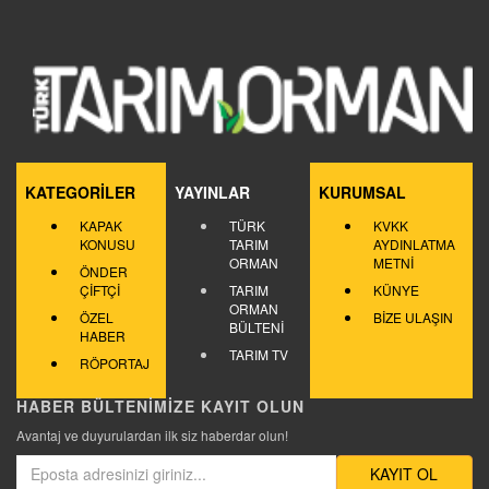
KATEGORİLER
YAYINLAR
KURUMSAL
KAPAK
TÜRK
KVKK
KONUSU
TARIM
AYDINLATMA
ORMAN
METNİ
ÖNDER
ÇİFTÇİ
TARIM
KÜNYE
ORMAN
ÖZEL
BİZE ULAŞIN
BÜLTENİ
HABER
TARIM TV
RÖPORTAJ
HABER BÜLTENİMİZE KAYIT OLUN
Avantaj ve duyurulardan ilk siz haberdar olun!
KAYIT OL