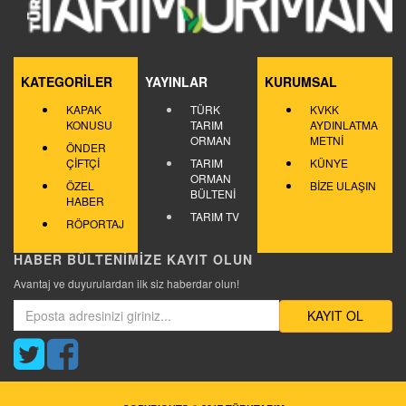
KATEGORİLER
YAYINLAR
KURUMSAL
KAPAK
TÜRK
KVKK
KONUSU
TARIM
AYDINLATMA
ORMAN
METNİ
ÖNDER
ÇİFTÇİ
TARIM
KÜNYE
ORMAN
ÖZEL
BİZE ULAŞIN
BÜLTENİ
HABER
TARIM TV
RÖPORTAJ
HABER BÜLTENİMİZE KAYIT OLUN
Avantaj ve duyurulardan ilk siz haberdar olun!
KAYIT OL