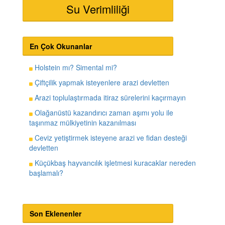
Su Verimliliği
En Çok Okunanlar
Holstein mı? Simental mi?
Çiftçilik yapmak isteyenlere arazi devletten
Arazi toplulaştırmada itiraz sürelerini kaçırmayın
Olağanüstü kazandırıcı zaman aşımı yolu ile
taşınmaz mülkiyetinin kazanılması
Ceviz yetiştirmek isteyene arazi ve fidan desteği
devletten
Küçükbaş hayvancılık işletmesi kuracaklar nereden
başlamalı?
Son Eklenenler