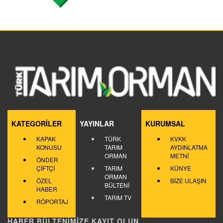
KATEGORİLER
YAYINLAR
KURUMSAL
KAPAK
TÜRK
KVKK
KONUSU
TARIM
AYDINLATMA
ORMAN
METNİ
ÖNDER
ÇİFTÇİ
TARIM
KÜNYE
ORMAN
ÖZEL
BİZE ULAŞIN
BÜLTENİ
HABER
TARIM TV
RÖPORTAJ
HABER BÜLTENİMİZE KAYIT OLUN