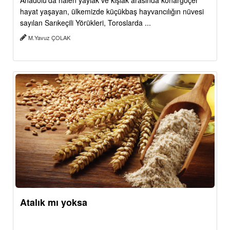
Anadolu’da halen yaylak ve kışlak arasında konargöçer
hayat yaşayan, ülkemizde küçükbaş hayvancılığın nüvesi
sayılan Sarıkeçili Yörükleri, Toroslarda ...
M.Yavuz ÇOLAK
Atalık mı yoksa