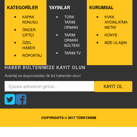
KATEGORİLER
YAYINLAR
KURUMSAL
KAPAK
TÜRK
KVKK
KONUSU
TARIM
AYDINLATMA
ORMAN
METNİ
ÖNDER
ÇİFTÇİ
TARIM
KÜNYE
ORMAN
ÖZEL
BİZE ULAŞIN
BÜLTENİ
HABER
TARIM TV
RÖPORTAJ
HABER BÜLTENİMİZE KAYIT OLUN
Avantaj ve duyurulardan ilk siz haberdar olun!
KAYIT OL
COPYRIGHTS © 2017 TÜRKTARIM