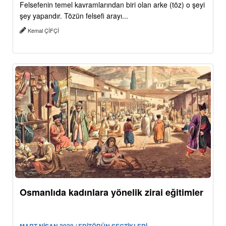
Felsefenin temel kavramlarından biri olan arke (töz) o şeyi
şey yapandır. Tözün felsefi arayı...
Kemal ÇİFÇİ
Osmanlıda kadınlara yönelik zirai eğitimler
MART-NİSAN 2020 / EDİTÖRÜN SEÇTİKLERİ