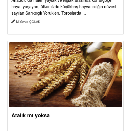
Anadolu’da halen yaylak ve kışlak arasında konargöçer
hayat yaşayan, ülkemizde küçükbaş hayvancılığın nüvesi
sayılan Sarıkeçili Yörükleri, Toroslarda ...
M.Yavuz ÇOLAK
Atalık mı yoksa