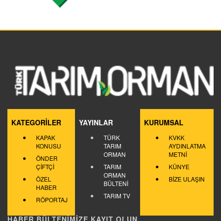
KATEGORİLER
YAYINLAR
KURUMSAL
KAPAK
TÜRK
KVKK
KONUSU
TARIM
AYDINLATMA
ORMAN
METNİ
ÖNDER
ÇİFTÇİ
TARIM
KÜNYE
ORMAN
ÖZEL
BİZE ULAŞIN
BÜLTENİ
HABER
TARIM TV
RÖPORTAJ
HABER BÜLTENİMİZE KAYIT OLUN