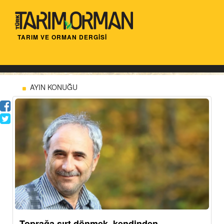
TARIM VE ORMAN DERGİSİ
AYIN KONUĞU
Toprağa sırt dönmek, kendinden