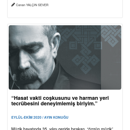
Canan YALÇIN SEVER
“Hasat vakti coşkusunu ve harman yeri
tecrübesini deneyimlemiş biriyim.”
EYLÜL-EKİM 2020 / AYIN KONUĞU
Müzik hayatında 35. yılını geride bırakan, “özgün müzik”