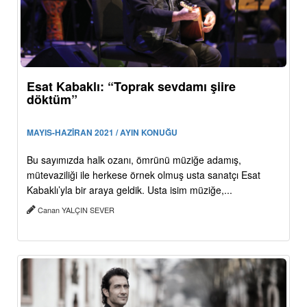
Esat Kabaklı: “Toprak sevdamı şiire
döktüm”
MAYIS-HAZİRAN 2021 / AYIN KONUĞU
Bu sayımızda halk ozanı, ömrünü müziğe adamış,
mütevaziliği ile herkese örnek olmuş usta sanatçı Esat
Kabaklı’yla bir araya geldik. Usta isim müziğe,...
Canan YALÇIN SEVER