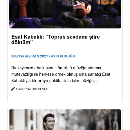
Esat Kabaklı: “Toprak sevdamı şiire
döktüm”
MAYIS-HAZİRAN 2021 / AYIN KONUĞU
Bu sayımızda halk ozanı, ömrünü müziğe adamış,
mütevaziliği ile herkese örnek olmuş usta sanatçı Esat
Kabaklı’yla bir araya geldik. Usta isim müziğe,...
Canan YALÇIN SEVER