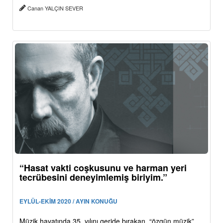
Canan YALÇIN SEVER
“Hasat vakti coşkusunu ve harman yeri
tecrübesini deneyimlemiş biriyim.”
EYLÜL-EKİM 2020 / AYIN KONUĞU
Müzik hayatında 35. yılını geride bırakan, “özgün müzik”