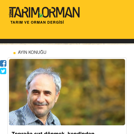
TARIM VE ORMAN DERGİSİ
AYIN KONUĞU
Toprağa sırt dönmek, kendinden