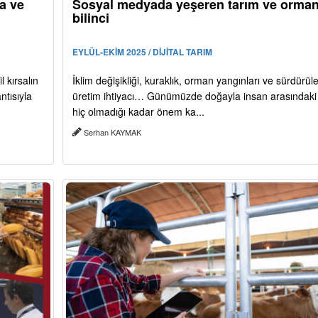
a ve
Sosyal medyada yeşeren tarım ve orma
bilinci
EYLÜL-EKİM 2025 / DİJİTAL TARIM
l kırsalın
İklim değişikliği, kuraklık, orman yangınları ve sürdürüleb
ntısıyla
üretim ihtiyacı… Günümüzde doğayla insan arasındaki il
hiç olmadığı kadar önem ka...
Serhan KAYMAK