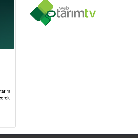
 tarım
çerek