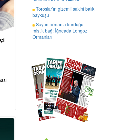
Toroslar’ın gizemli sakini balık
baykuşu
Suyun ormanla kurduğu
mistik bağ: İğneada Longoz
Ormanları
çi
ması