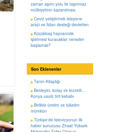
zaman aşımı yolu ile taşınmaz
mülkiyetinin kazanılması
Ceviz yetiştirmek isteyene
arazi ve fidan desteği devletten
Küçükbaş hayvancılık
işletmesi kuracaklar nereden
başlamalı?
Son Eklenenler
Tarım Kitaplığı
Besleyici, kolay ve lezzetli…
Konya usulü tirit kebabı
Birlikte üretim ve tüketim
mümkün
Türkiye’de televizyonun ilk
haber sunucusu Ziraat Yüksek
Mühendisi Zafer Cilasun