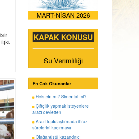
n
MART-NİSAN 2026
KAPAK KONUSU
ilir
işki,
Su Verimliliği
En Çok Okunanlar
Holstein mı? Simental mi?
Çiftçilik yapmak isteyenlere
arazi devletten
Arazi toplulaştırmada itiraz
sürelerini kaçırmayın
Olağanüstü kazandırıcı