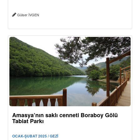
Gülser İVGEN
Amasya’nın saklı cenneti Boraboy Gölü
Tabiat Parkı
OCAK-ŞUBAT 2025 / GEZİ