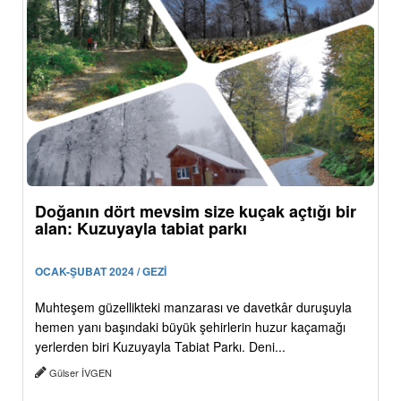
Doğanın dört mevsim size kuçak açtığı bir
alan: Kuzuyayla tabiat parkı
OCAK-ŞUBAT 2024 / GEZİ
Muhteşem güzellikteki manzarası ve davetkâr duruşuyla
hemen yanı başındaki büyük şehirlerin huzur kaçamağı
yerlerden biri Kuzuyayla Tabiat Parkı. Deni...
Gülser İVGEN