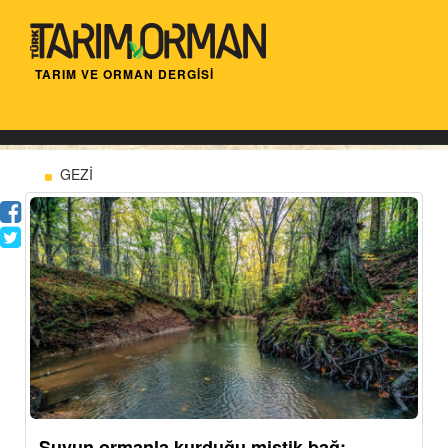
TARIM VE ORMAN DERGİSİ
GEZİ
Suyun ormanla kurduğu mistik bağ: