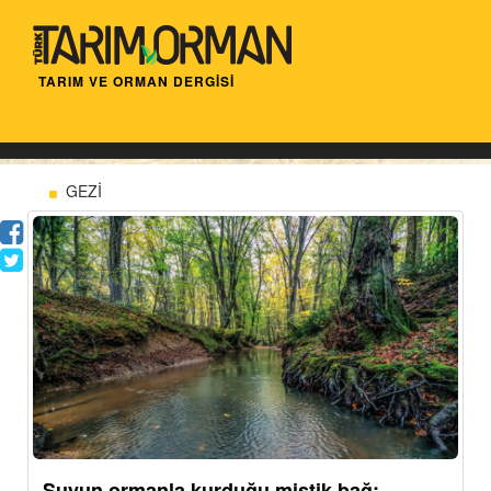
TARIM VE ORMAN DERGİSİ
GEZİ
Suyun ormanla kurduğu mistik bağ: