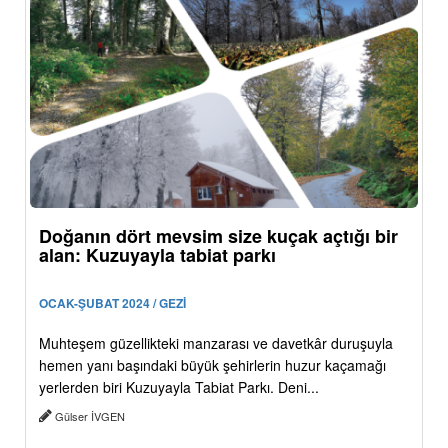
Doğanın dört mevsim size kuçak açtığı bir
alan: Kuzuyayla tabiat parkı
OCAK-ŞUBAT 2024 / GEZİ
Muhteşem güzellikteki manzarası ve davetkâr duruşuyla
hemen yanı başındaki büyük şehirlerin huzur kaçamağı
yerlerden biri Kuzuyayla Tabiat Parkı. Deni...
Gülser İVGEN