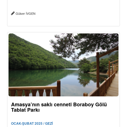
Gülser İVGEN
Amasya’nın saklı cenneti Boraboy Gölü
Tabiat Parkı
OCAK-ŞUBAT 2025 / GEZİ