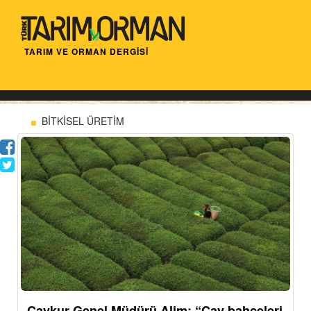
TARIM VE ORMAN DERGİSİ
BİTKİSEL ÜRETİM
Çaykur Genel Müdürü Alim: “Çay bahçeleri