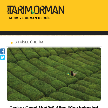
TARIM VE ORMAN DERGİSİ
BİTKİSEL ÜRETİM
Çaykur Genel Müdürü Alim: “Çay bahçeleri