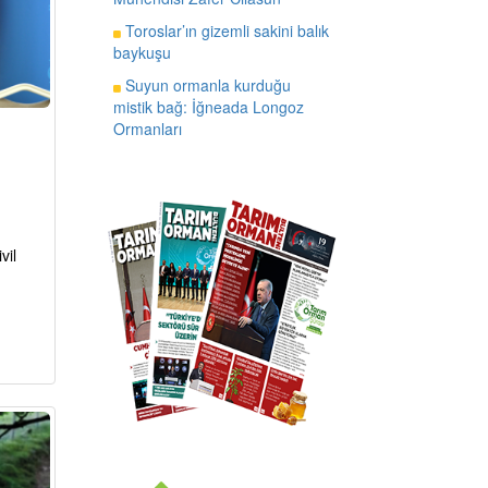
Toroslar’ın gizemli sakini balık
baykuşu
Suyun ormanla kurduğu
mistik bağ: İğneada Longoz
Ormanları
vil