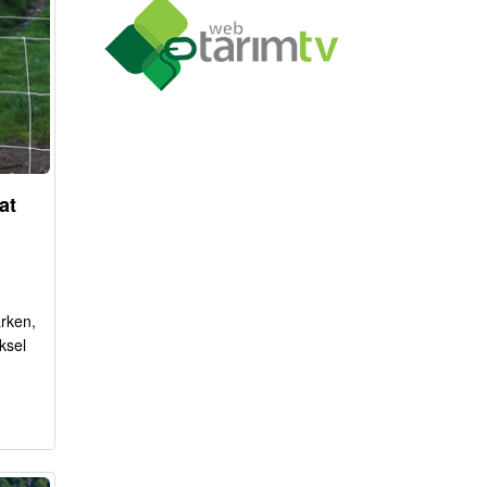
at
arken,
ksel