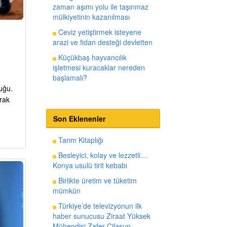
zaman aşımı yolu ile taşınmaz
mülkiyetinin kazanılması
Ceviz yetiştirmek isteyene
arazi ve fidan desteği devletten
Küçükbaş hayvancılık
işletmesi kuracaklar nereden
başlamalı?
cuğu.
arak
Son Eklenenler
Tarım Kitaplığı
Besleyici, kolay ve lezzetli…
Konya usulü tirit kebabı
Birlikte üretim ve tüketim
mümkün
Türkiye’de televizyonun ilk
haber sunucusu Ziraat Yüksek
Mühendisi Zafer Cilasun