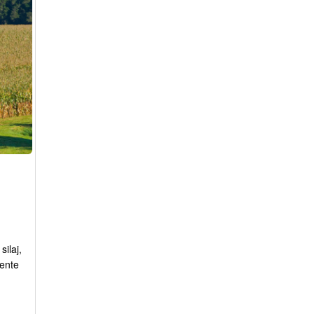
silaj,
mente