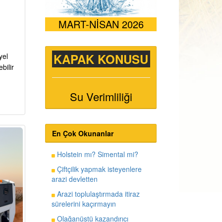
MART-NİSAN 2026
KAPAK KONUSU
yel
bilir
Su Verimliliği
En Çok Okunanlar
Holstein mı? Simental mi?
Çiftçilik yapmak isteyenlere
arazi devletten
Arazi toplulaştırmada itiraz
sürelerini kaçırmayın
Olağanüstü kazandırıcı