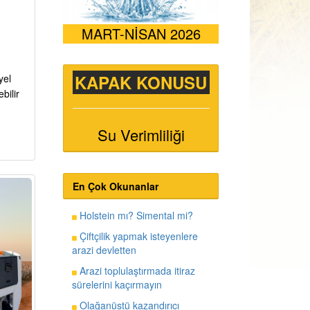
MART-NİSAN 2026
KAPAK KONUSU
yel
bilir
Su Verimliliği
En Çok Okunanlar
Holstein mı? Simental mi?
Çiftçilik yapmak isteyenlere
arazi devletten
Arazi toplulaştırmada itiraz
sürelerini kaçırmayın
Olağanüstü kazandırıcı