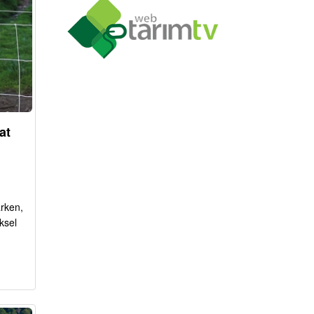
at
arken,
ksel