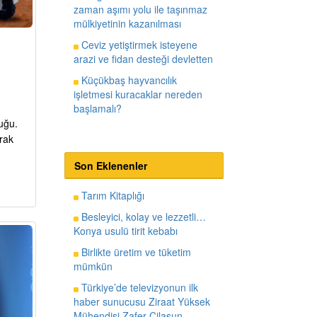
zaman aşımı yolu ile taşınmaz
mülkiyetinin kazanılması
Ceviz yetiştirmek isteyene
arazi ve fidan desteği devletten
Küçükbaş hayvancılık
işletmesi kuracaklar nereden
başlamalı?
cuğu.
arak
Son Eklenenler
Tarım Kitaplığı
Besleyici, kolay ve lezzetli…
Konya usulü tirit kebabı
Birlikte üretim ve tüketim
mümkün
Türkiye’de televizyonun ilk
haber sunucusu Ziraat Yüksek
Mühendisi Zafer Cilasun