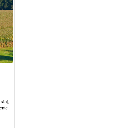
silaj,
mente