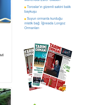
Toroslar’ın gizemli sakini balık
baykuşu
Suyun ormanla kurduğu
mistik bağ: İğneada Longoz
Ormanları
vil