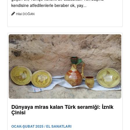
kendisine atfedilenlerle beraber ok, yay...
Hilal DOĞAN
Dünyaya miras kalan Türk seramiği: İznik
Çinisi
OCAK-ŞUBAT 2025 / EL SANATLARI