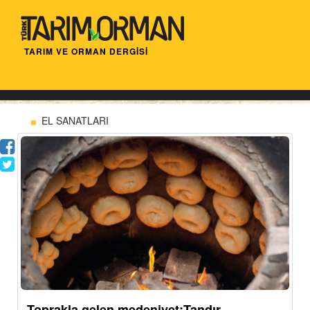
TARIM VE ORMAN DERGİSİ
EL SANATLARI
Toprakla gelen medeniyet:Tandır