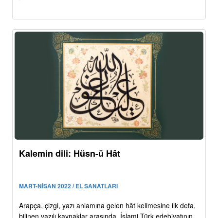
Kalemin dili: Hüsn-ü Hât
MART-NİSAN 2022 / EL SANATLARI
Arapça, çizgi, yazı anlamına gelen hât kelimesine ilk defa,
bilinen yazılı kaynaklar arasında, İslami Türk edebiyatının