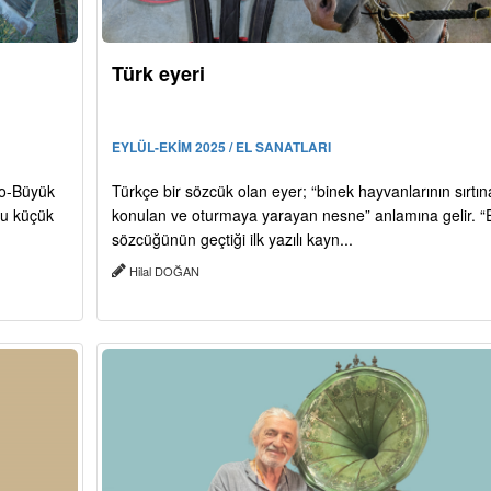
Türk eyeri
EYLÜL-EKİM 2025 / EL SANATLARI
do-Büyük
Türkçe bir sözcük olan eyer; “binek hayvanlarının sırtın
lu küçük
konulan ve oturmaya yarayan nesne” anlamına gelir. “
sözcüğünün geçtiği ilk yazılı kayn...
Hilal DOĞAN