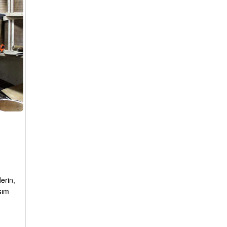
erin,
sım