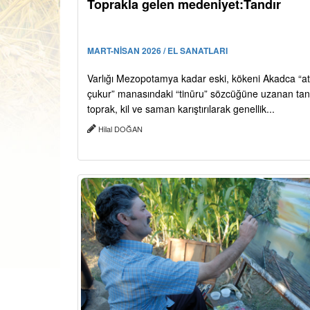
Toprakla gelen medeniyet:Tandır
MART-NİSAN 2026 / EL SANATLARI
Varlığı Mezopotamya kadar eski, kökeni Akadca “at
çukur” manasındaki “tinūru” sözcüğüne uzanan tan
toprak, kil ve saman karıştırılarak genellik...
Hilal DOĞAN