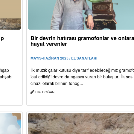
ap
Bir devrin hatırası gramofonlar ve onlar
hayat verenler
MAYIS-HAZİRAN 2025 / EL SANATLARI
ahşap
İlk müzik çalar kutusu diye tarif edebileceğimiz gramof
 ahşabı
icat edildiği devre damgasını vuran bir buluştur. İlk ses 
cihazı olarak bilinen fonog...
Hilal DOĞAN