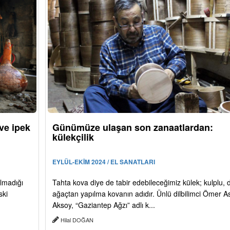
ve ipek
Günümüze ulaşan son zanaatlardan:
külekçilik
EYLÜL-EKİM 2024 / EL SANATLARI
lmadığı
Tahta kova diye de tabir edebileceğimiz külek; kulplu, d
ski
ağaçtan yapılma kovanın adıdır. Ünlü dilbilimci Ömer A
Aksoy, “Gaziantep Ağzı” adlı k...
Hilal DOĞAN