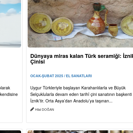
Dünyaya miras kalan Türk seramiği: İzni
Çinisi
OCAK-ŞUBAT 2025 / EL SANATLARI
olarak
Uygur Türkleriyle başlayan Karahanlılarla ve Büyük
 kendisine
Selçuklularla devam eden tarihî çini sanatının başkenti
İznik’tir. Orta Asya’dan Anadolu’ya taşınan...
Hilal DOĞAN