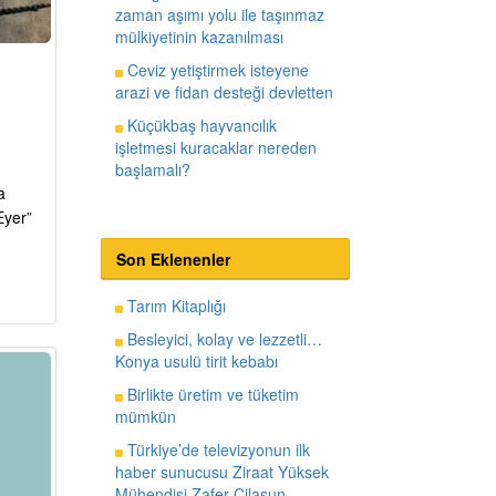
zaman aşımı yolu ile taşınmaz
mülkiyetinin kazanılması
Ceviz yetiştirmek isteyene
arazi ve fidan desteği devletten
Küçükbaş hayvancılık
işletmesi kuracaklar nereden
başlamalı?
a
Eyer”
Son Eklenenler
Tarım Kitaplığı
Besleyici, kolay ve lezzetli…
Konya usulü tirit kebabı
Birlikte üretim ve tüketim
mümkün
Türkiye’de televizyonun ilk
haber sunucusu Ziraat Yüksek
Mühendisi Zafer Cilasun