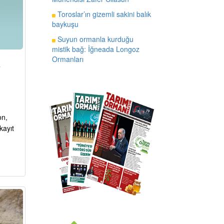
Toroslar’ın gizemli sakini balık
baykuşu
Suyun ormanla kurduğu
mistik bağ: İğneada Longoz
Ormanları
a
on,
kayıt