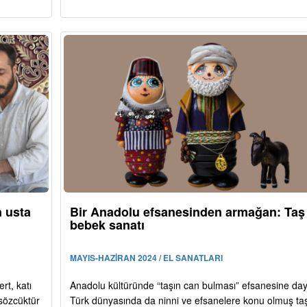
n usta
Bir Anadolu efsanesinden armağan: Taş
bebek sanatı
MAYIS-HAZİRAN 2024 / EL SANATLARI
rt, katı
Anadolu kültüründe “taşın can bulması” efsanesine da
sözcüktür
Türk dünyasında da ninni ve efsanelere konu olmuş ta