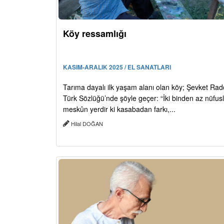
Köy ressamlığı
KASIM-ARALIK 2025 / EL SANATLARI
Tarıma dayalı ilk yaşam alanı olan köy; Şevket Ra
Türk Sözlüğü’nde şöyle geçer: “İki binden az nüfus
meskûn yerdir ki kasabadan farkı,...
Hilal DOĞAN