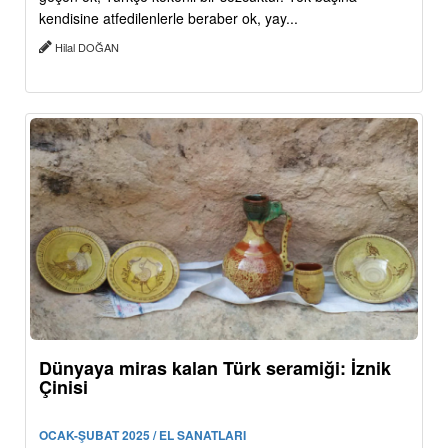
kendisine atfedilenlerle beraber ok, yay...
Hilal DOĞAN
Dünyaya miras kalan Türk seramiği: İznik
Çinisi
OCAK-ŞUBAT 2025 / EL SANATLARI