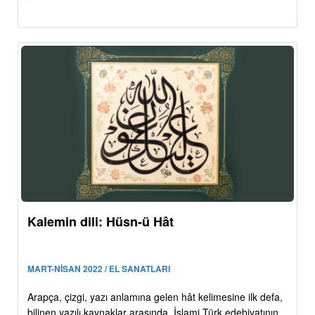
Kalemin dili: Hüsn-ü Hât
MART-NİSAN 2022 / EL SANATLARI
Arapça, çizgi, yazı anlamına gelen hât kelimesine ilk defa,
bilinen yazılı kaynaklar arasında, İslami Türk edebiyatının