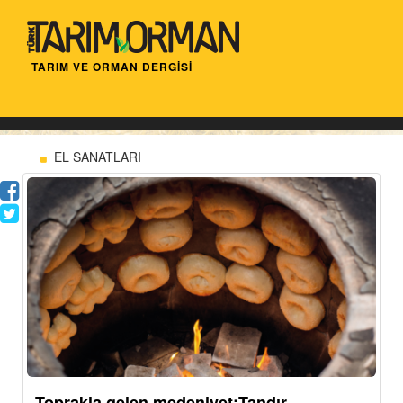
TARIM VE ORMAN DERGİSİ
EL SANATLARI
Toprakla gelen medeniyet:Tandır