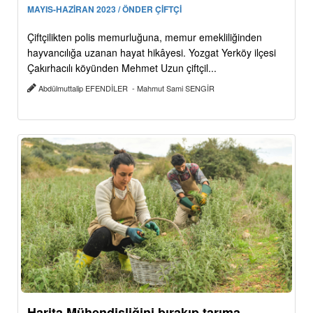
MAYIS-HAZİRAN 2023 / ÖNDER ÇİFTÇİ
Çiftçilikten polis memurluğuna, memur emekliliğinden
hayvancılığa uzanan hayat hikâyesi. Yozgat Yerköy ilçesi
Çakırhacılı köyünden Mehmet Uzun çiftçil...
Abdülmuttalip EFENDİLER - Mahmut Sami SENGİR
Harita Mühendisliğini bırakıp tarıma