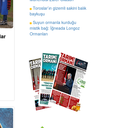
Toroslar’ın gizemli sakini balık
baykuşu
Suyun ormanla kurduğu
mistik bağ: İğneada Longoz
Ormanları
lar