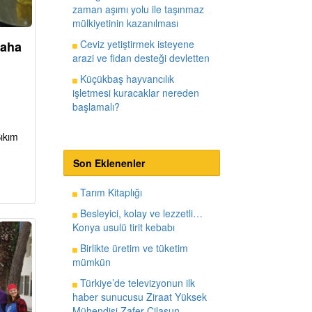
zaman aşımı yolu ile taşınmaz
mülkiyetinin kazanılması
Ceviz yetiştirmek isteyene
daha
arazi ve fidan desteği devletten
Küçükbaş hayvancılık
işletmesi kuracaklar nereden
başlamalı?
Sıkım
Son Eklenenler
Tarım Kitaplığı
Besleyici, kolay ve lezzetli…
Konya usulü tirit kebabı
Birlikte üretim ve tüketim
mümkün
Türkiye’de televizyonun ilk
haber sunucusu Ziraat Yüksek
Mühendisi Zafer Cilasun