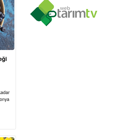
eği
kadar
ronya