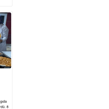
 gıda
rdü. 8