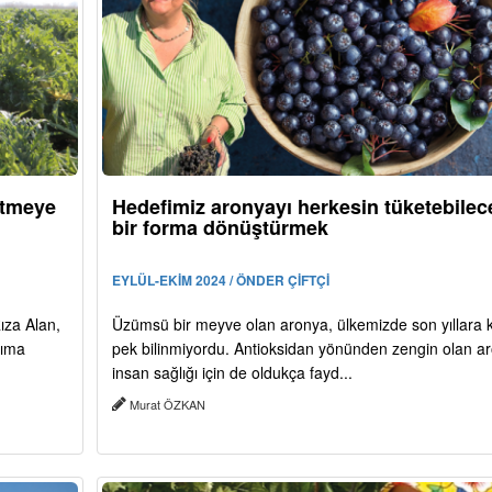
retmeye
Hedefimiz aronyayı herkesin tüketebilec
bir forma dönüştürmek
EYLÜL-EKİM 2024 / ÖNDER ÇİFTÇİ
Rıza Alan,
Üzümsü bir meyve olan aronya, ülkemizde son yıllara 
rıma
pek bilinmiyordu. Antioksidan yönünden zengin olan a
insan sağlığı için de oldukça fayd...
Murat ÖZKAN