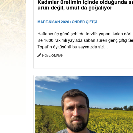
Kadınlar üretimin içinde olduğunda 
ürün değil, umut da çoğalıyor
MART-NİSAN 2026 / ÖNDER ÇİFTÇİ
Haftanın üç günü şehirde terzilik yapan, kalan dör
ise 1600 rakımlı yaylada saban süren genç çiftçi S
Topal’ın öyküsünü bu sayımızda sizl...
Hülya OMRAK