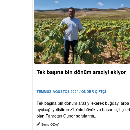
Tek başına bin dönüm araziyi ekiyor
TEMMUZ-AĞUSTOS 2024 / ÖNDER ÇİFTÇİ
Tek başına bin dönüm araziyi ekerek buğday, arpa
ayçiçeği yetiştiren Zile’nin büyük ve başarılı çiftçiler
olan Fahrettin Güner sorularımı...
Sema ÖZAY