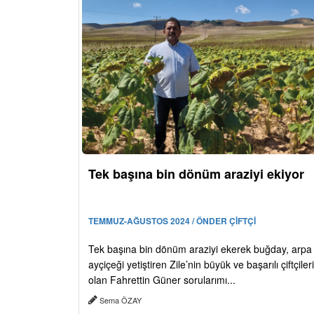
Tek başına bin dönüm araziyi ekiyor
TEMMUZ-AĞUSTOS 2024 / ÖNDER ÇİFTÇİ
Tek başına bin dönüm araziyi ekerek buğday, arpa
ayçiçeği yetiştiren Zile’nin büyük ve başarılı çiftçiler
olan Fahrettin Güner sorularımı...
Sema ÖZAY