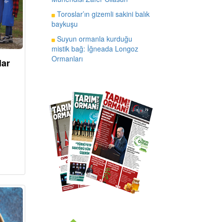
Toroslar’ın gizemli sakini balık
baykuşu
Suyun ormanla kurduğu
mistik bağ: İğneada Longoz
Ormanları
lar