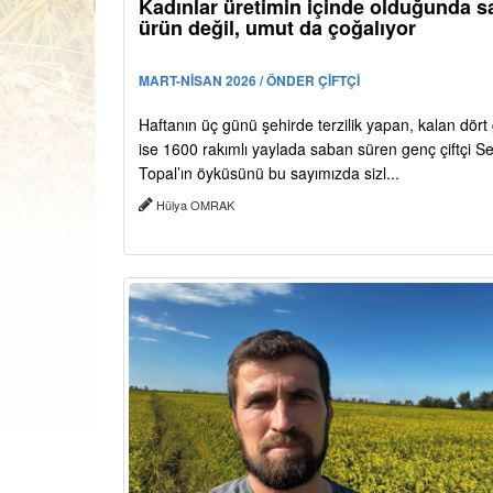
Kadınlar üretimin içinde olduğunda 
ürün değil, umut da çoğalıyor
MART-NİSAN 2026 / ÖNDER ÇİFTÇİ
Haftanın üç günü şehirde terzilik yapan, kalan dör
ise 1600 rakımlı yaylada saban süren genç çiftçi S
Topal’ın öyküsünü bu sayımızda sizl...
Hülya OMRAK