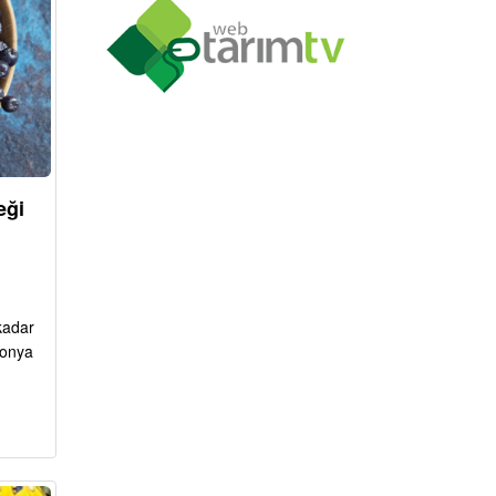
eği
kadar
ronya