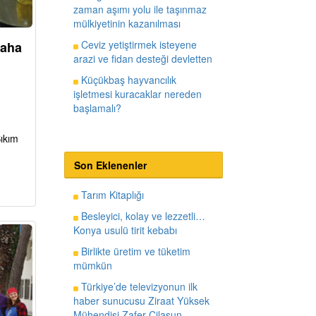
zaman aşımı yolu ile taşınmaz
mülkiyetinin kazanılması
Ceviz yetiştirmek isteyene
daha
arazi ve fidan desteği devletten
Küçükbaş hayvancılık
işletmesi kuracaklar nereden
başlamalı?
Sıkım
Son Eklenenler
Tarım Kitaplığı
Besleyici, kolay ve lezzetli…
Konya usulü tirit kebabı
Birlikte üretim ve tüketim
mümkün
Türkiye’de televizyonun ilk
haber sunucusu Ziraat Yüksek
Mühendisi Zafer Cilasun