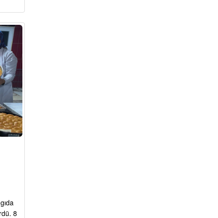
 gıda
rdü. 8