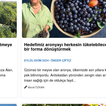
retmeye
Hedefimiz aronyayı herkesin tüketebilec
bir forma dönüştürmek
EYLÜL-EKİM 2024 / ÖNDER ÇİFTÇİ
Rıza Alan,
Üzümsü bir meyve olan aronya, ülkemizde son yıllara 
rıma
pek bilinmiyordu. Antioksidan yönünden zengin olan a
insan sağlığı için de oldukça fayd...
Murat ÖZKAN