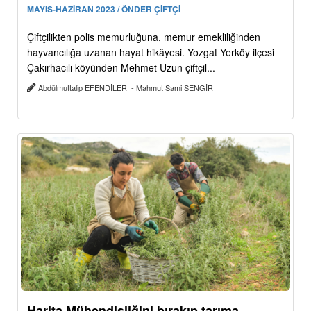
MAYIS-HAZİRAN 2023 / ÖNDER ÇİFTÇİ
Çiftçilikten polis memurluğuna, memur emekliliğinden
hayvancılığa uzanan hayat hikâyesi. Yozgat Yerköy ilçesi
Çakırhacılı köyünden Mehmet Uzun çiftçil...
Abdülmuttalip EFENDİLER - Mahmut Sami SENGİR
Harita Mühendisliğini bırakıp tarıma