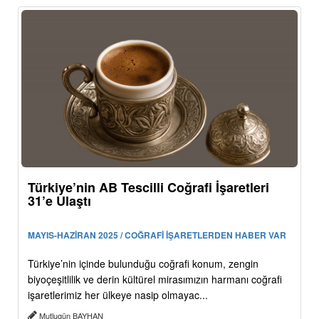
Türkiye’nin AB Tescilli Coğrafi İşaretleri
31’e Ulaştı
MAYIS-HAZİRAN 2025 / COĞRAFİ İŞARETLERDEN HABER VAR
Türkiye’nin içinde bulunduğu coğrafi konum, zengin
biyoçeşitlilik ve derin kültürel mirasımızın harmanı coğrafi
işaretlerimiz her ülkeye nasip olmayac...
Mutlugün BAYHAN