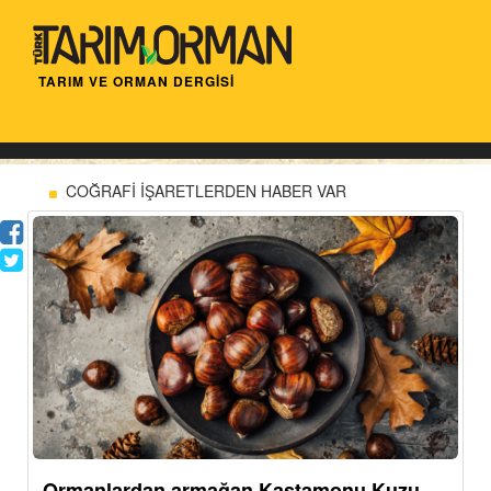
TARIM VE ORMAN DERGİSİ
COĞRAFİ İŞARETLERDEN HABER VAR
Ormanlardan armağan Kastamonu Kuzu