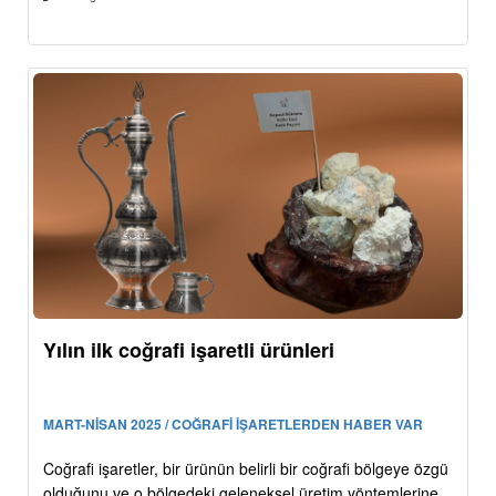
Yılın ilk coğrafi işaretli ürünleri
MART-NİSAN 2025 / COĞRAFİ İŞARETLERDEN HABER VAR
Coğrafi işaretler, bir ürünün belirli bir coğrafi bölgeye özgü
olduğunu ve o bölgedeki geleneksel üretim yöntemlerine