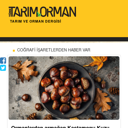
TARIM VE ORMAN DERGİSİ
COĞRAFİ İŞARETLERDEN HABER VAR
Ormanlardan armağan Kastamonu Kuzu