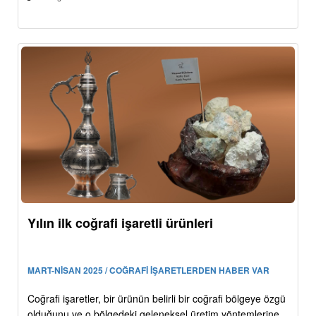
Yılın ilk coğrafi işaretli ürünleri
MART-NİSAN 2025 / COĞRAFİ İŞARETLERDEN HABER VAR
Coğrafi işaretler, bir ürünün belirli bir coğrafi bölgeye özgü
olduğunu ve o bölgedeki geleneksel üretim yöntemlerine