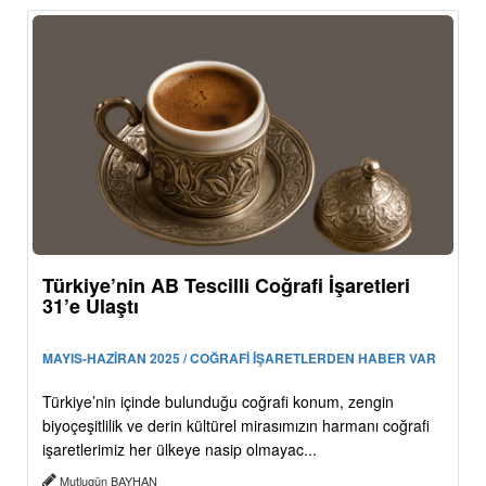
Türkiye’nin AB Tescilli Coğrafi İşaretleri
31’e Ulaştı
MAYIS-HAZİRAN 2025 / COĞRAFİ İŞARETLERDEN HABER VAR
Türkiye’nin içinde bulunduğu coğrafi konum, zengin
biyoçeşitlilik ve derin kültürel mirasımızın harmanı coğrafi
işaretlerimiz her ülkeye nasip olmayac...
Mutlugün BAYHAN