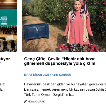
tıyor
Genç Çiftçi Çevik: “Hiçbir atık boşa
r
gitmemeli düşüncesiyle yola çıktım”
MART-NİSAN 2025 / AYIN KONUSU
aliz
Hayallerinin peşinden giden ve bu hayalleri gerçekleşt
arını
için çalışan, emek veren genç bir kadının başarı öyküs
Türk Tarım Orman Dergisi’nin b...
Hülya OMRAK