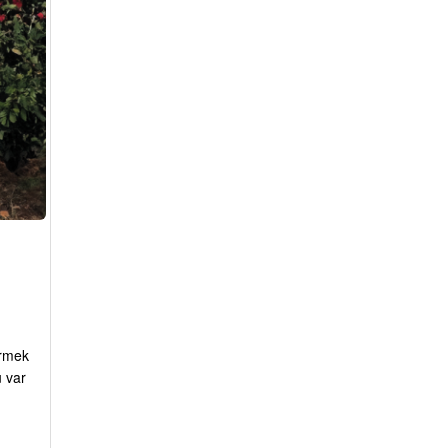
irmek
ü var