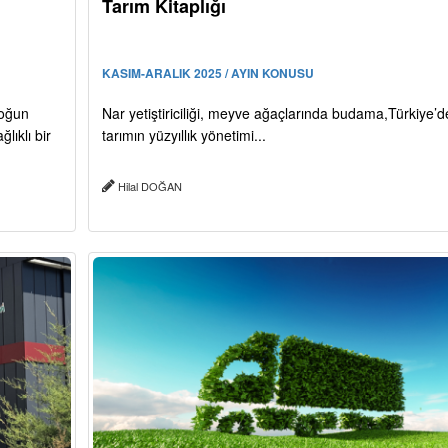
Tarım Kitaplığı
KASIM-ARALIK 2025 / AYIN KONUSU
yoğun
Nar yetiştiriciliği, meyve ağaçlarında budama,Türkiye’d
lıklı bir
tarımın yüzyıllık yönetimi...
Hilal DOĞAN