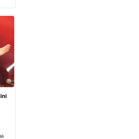
ini
lı