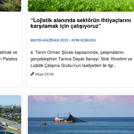
“Lojistik alanında sektörün ihtiyaçlarını
karşılamak için çalışıyoruz”
MAYIS-HAZİRAN 2025 / AYIN KONUSU
zaltmak ve
4. Tarım Orman Şûrası kapsamında, çalışmalarını
n Patates
gerçekleştiren Tarıma Dayalı Sanayi, Stok Yönetimi ve
Lojistik Çalışma Grubu’nun faaliyetleri ile ilgi...
Müge ÇEVİK