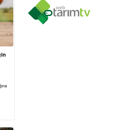
çin
ğına