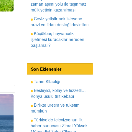
zaman aşımı yolu ile taşınmaz
mülkiyetinin kazanılması
Ceviz yetiştirmek isteyene
arazi ve fidan desteği devletten
Küçükbaş hayvancılık
işletmesi kuracaklar nereden
başlamalı?
Son Eklenenler
Tarım Kitaplığı
Besleyici, kolay ve lezzetli…
Konya usulü tirit kebabı
Birlikte üretim ve tüketim
mümkün
Türkiye’de televizyonun ilk
haber sunucusu Ziraat Yüksek
Mühendisi Zafer Cilasun