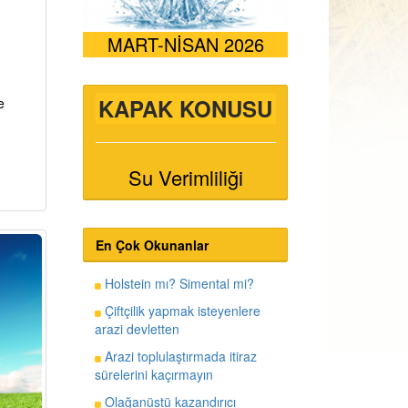
MART-NİSAN 2026
KAPAK KONUSU
e
Su Verimliliği
En Çok Okunanlar
Holstein mı? Simental mi?
Çiftçilik yapmak isteyenlere
arazi devletten
Arazi toplulaştırmada itiraz
sürelerini kaçırmayın
Olağanüstü kazandırıcı