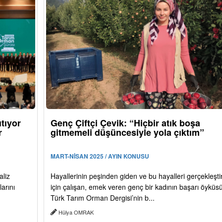
tıyor
Genç Çiftçi Çevik: “Hiçbir atık boşa
r
gitmemeli düşüncesiyle yola çıktım”
MART-NİSAN 2025 / AYIN KONUSU
aliz
Hayallerinin peşinden giden ve bu hayalleri gerçekleşt
arını
için çalışan, emek veren genç bir kadının başarı öyküs
Türk Tarım Orman Dergisi’nin b...
Hülya OMRAK