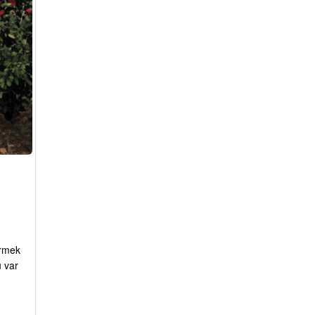
irmek
ü var