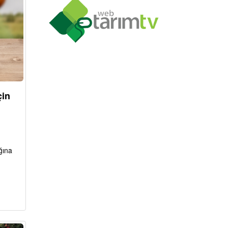
çin
ğına