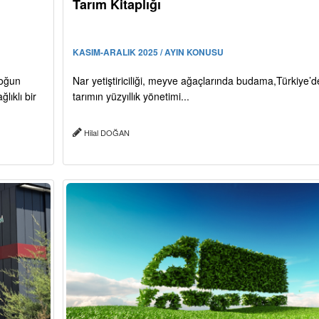
Tarım Kitaplığı
KASIM-ARALIK 2025 / AYIN KONUSU
yoğun
Nar yetiştiriciliği, meyve ağaçlarında budama,Türkiye’d
lıklı bir
tarımın yüzyıllık yönetimi...
Hilal DOĞAN