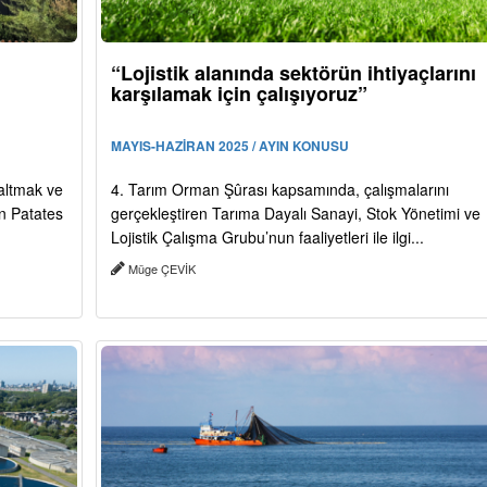
“Lojistik alanında sektörün ihtiyaçlarını
karşılamak için çalışıyoruz”
MAYIS-HAZİRAN 2025 / AYIN KONUSU
zaltmak ve
4. Tarım Orman Şûrası kapsamında, çalışmalarını
n Patates
gerçekleştiren Tarıma Dayalı Sanayi, Stok Yönetimi ve
Lojistik Çalışma Grubu’nun faaliyetleri ile ilgi...
Müge ÇEVİK