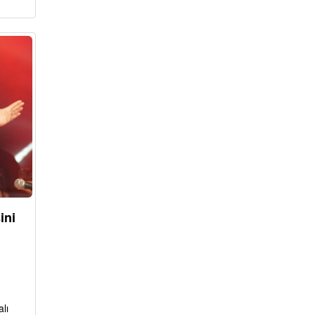
ini
lı