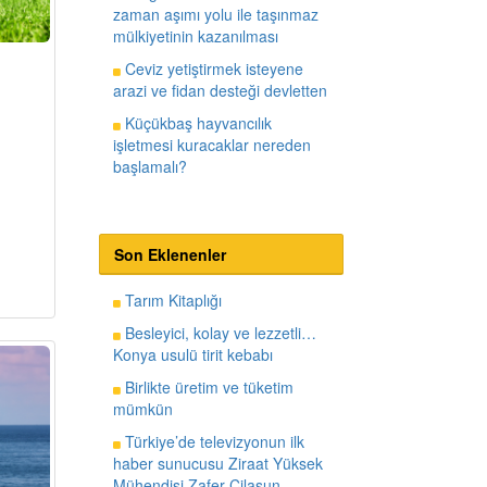
zaman aşımı yolu ile taşınmaz
mülkiyetinin kazanılması
Ceviz yetiştirmek isteyene
arazi ve fidan desteği devletten
Küçükbaş hayvancılık
işletmesi kuracaklar nereden
başlamalı?
Son Eklenenler
Tarım Kitaplığı
Besleyici, kolay ve lezzetli…
Konya usulü tirit kebabı
Birlikte üretim ve tüketim
mümkün
Türkiye’de televizyonun ilk
haber sunucusu Ziraat Yüksek
Mühendisi Zafer Cilasun