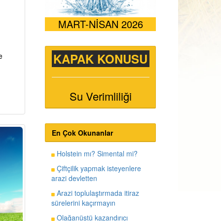
MART-NİSAN 2026
KAPAK KONUSU
e
Su Verimliliği
En Çok Okunanlar
Holstein mı? Simental mi?
Çiftçilik yapmak isteyenlere
arazi devletten
Arazi toplulaştırmada itiraz
sürelerini kaçırmayın
Olağanüstü kazandırıcı