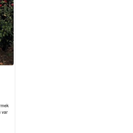
irmek
ü var