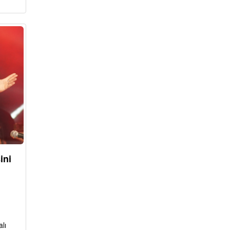
ini
lı