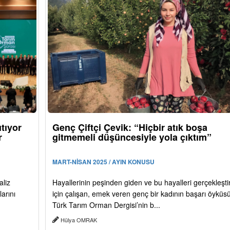
tıyor
Genç Çiftçi Çevik: “Hiçbir atık boşa
r
gitmemeli düşüncesiyle yola çıktım”
MART-NİSAN 2025 / AYIN KONUSU
aliz
Hayallerinin peşinden giden ve bu hayalleri gerçekleşt
arını
için çalışan, emek veren genç bir kadının başarı öyküs
Türk Tarım Orman Dergisi’nin b...
Hülya OMRAK