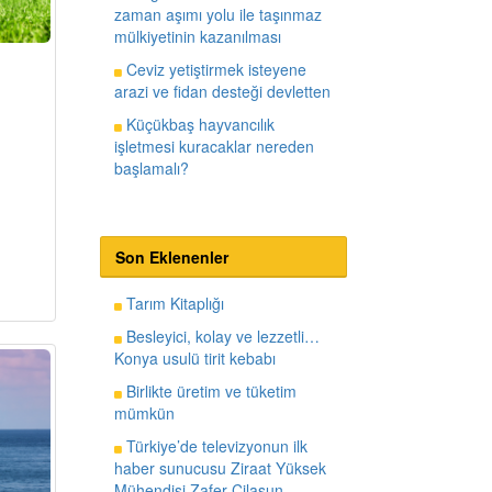
zaman aşımı yolu ile taşınmaz
mülkiyetinin kazanılması
Ceviz yetiştirmek isteyene
arazi ve fidan desteği devletten
Küçükbaş hayvancılık
işletmesi kuracaklar nereden
başlamalı?
Son Eklenenler
Tarım Kitaplığı
Besleyici, kolay ve lezzetli…
Konya usulü tirit kebabı
Birlikte üretim ve tüketim
mümkün
Türkiye’de televizyonun ilk
haber sunucusu Ziraat Yüksek
Mühendisi Zafer Cilasun