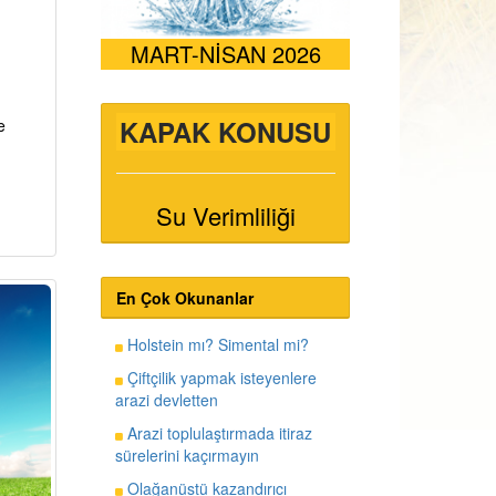
MART-NİSAN 2026
KAPAK KONUSU
e
Su Verimliliği
En Çok Okunanlar
Holstein mı? Simental mi?
Çiftçilik yapmak isteyenlere
arazi devletten
Arazi toplulaştırmada itiraz
sürelerini kaçırmayın
Olağanüstü kazandırıcı