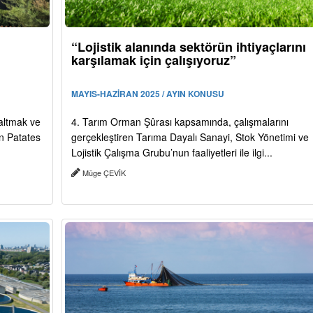
“Lojistik alanında sektörün ihtiyaçlarını
karşılamak için çalışıyoruz”
MAYIS-HAZİRAN 2025 / AYIN KONUSU
zaltmak ve
4. Tarım Orman Şûrası kapsamında, çalışmalarını
n Patates
gerçekleştiren Tarıma Dayalı Sanayi, Stok Yönetimi ve
Lojistik Çalışma Grubu’nun faaliyetleri ile ilgi...
Müge ÇEVİK