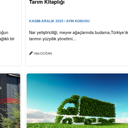
Tarım Kitaplığı
KASIM-ARALIK 2025 / AYIN KONUSU
yoğun
Nar yetiştiriciliği, meyve ağaçlarında budama,Türkiye’d
lıklı bir
tarımın yüzyıllık yönetimi...
Hilal DOĞAN