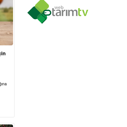
çin
ğına