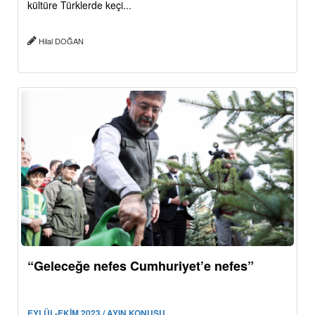
kültüre Türklerde keçi...
Hilal DOĞAN
“Geleceğe nefes Cumhuriyet’e nefes”
EYLÜL-EKİM 2023 / AYIN KONUSU