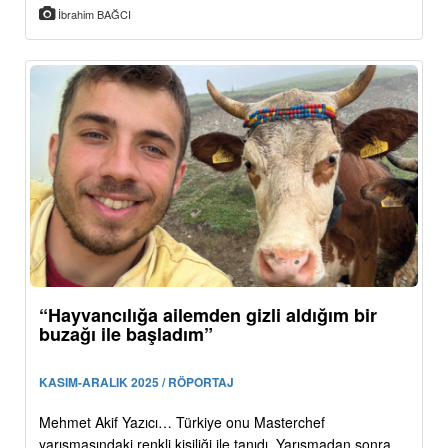
İbrahim BAĞCI
“Hayvancılığa ailemden gizli aldığım bir
buzağı ile başladım”
KASIM-ARALIK 2025 / RÖPORTAJ
Mehmet Akif Yazıcı… Türkiye onu Masterchef
yarışmasındaki renkli kişiliği ile tanıdı. Yarışmadan sonra