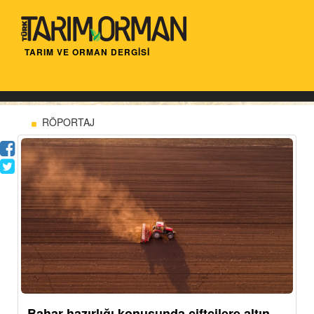
TARIM VE ORMAN DERGİSİ
RÖPORTAJ
Bahar hazırlığı konusunda çiftçilere altın