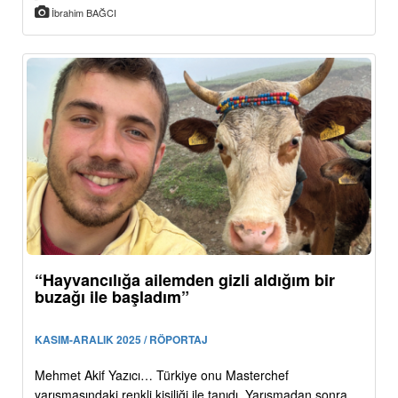
İbrahim BAĞCI
“Hayvancılığa ailemden gizli aldığım bir
buzağı ile başladım”
KASIM-ARALIK 2025 / RÖPORTAJ
Mehmet Akif Yazıcı… Türkiye onu Masterchef
yarışmasındaki renkli kişiliği ile tanıdı. Yarışmadan sonra