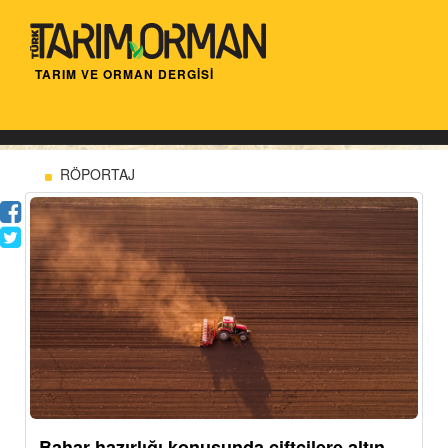
TARIM VE ORMAN DERGİSİ
RÖPORTAJ
Bahar hazırlığı konusunda çiftçilere altın