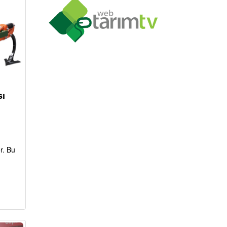
sı
r. Bu