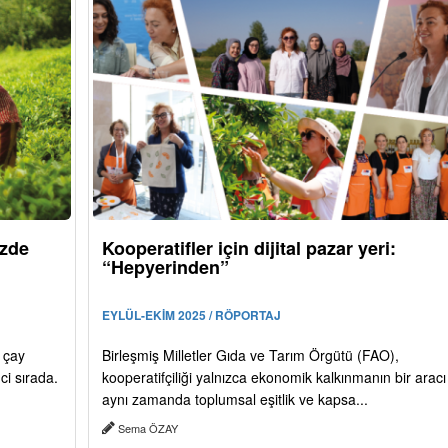
üzde
Kooperatifler için dijital pazar yeri:
“Hepyerinden”
EYLÜL-EKİM 2025 / RÖPORTAJ
u çay
Birleşmiş Milletler Gıda ve Tarım Örgütü (FAO),
ci sırada.
kooperatifçiliği yalnızca ekonomik kalkınmanın bir aracı
aynı zamanda toplumsal eşitlik ve kapsa...
Sema ÖZAY