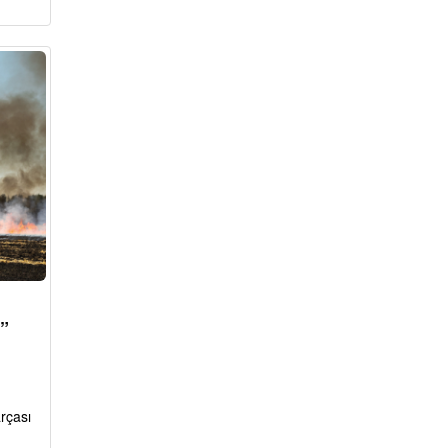
r”
rçası