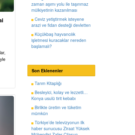
zaman aşımı yolu ile taşınmaz
mülkiyetinin kazanılması
Ceviz yetiştirmek isteyene
ai
arazi ve fidan desteği devletten
Küçükbaş hayvancılık
işletmesi kuracaklar nereden
başlamalı?
ar,
yle
Son Eklenenler
Tarım Kitaplığı
Besleyici, kolay ve lezzetli…
Konya usulü tirit kebabı
Birlikte üretim ve tüketim
mümkün
Türkiye’de televizyonun ilk
haber sunucusu Ziraat Yüksek
Mühendisi Zafer Cilasun