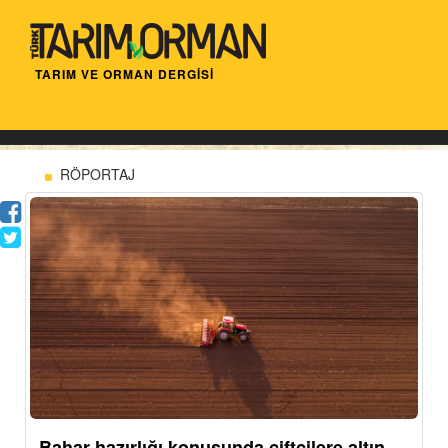
TARIM VE ORMAN DERGİSİ
RÖPORTAJ
Bahar hazırlığı konusunda çiftçilere altın