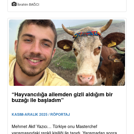
İbrahim BAĞCI
“Hayvancılığa ailemden gizli aldığım bir
buzağı ile başladım”
KASIM-ARALIK 2025 / RÖPORTAJ
Mehmet Akif Yazıcı… Türkiye onu Masterchef
yarışmasındaki renkli kişiliği ile tanıdı. Yarışmadan sonra