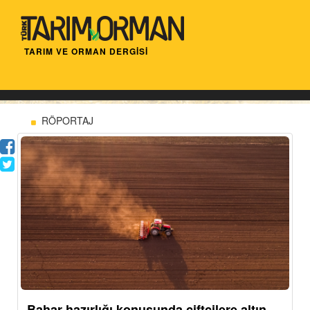
TARIM VE ORMAN DERGİSİ
RÖPORTAJ
Bahar hazırlığı konusunda çiftçilere altın