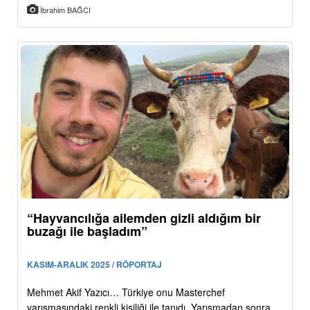
İbrahim BAĞCI
“Hayvancılığa ailemden gizli aldığım bir
buzağı ile başladım”
KASIM-ARALIK 2025 / RÖPORTAJ
Mehmet Akif Yazıcı… Türkiye onu Masterchef
yarışmasındaki renkli kişiliği ile tanıdı. Yarışmadan sonra