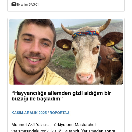
İbrahim BAĞCI
“Hayvancılığa ailemden gizli aldığım bir
buzağı ile başladım”
KASIM-ARALIK 2025 / RÖPORTAJ
Mehmet Akif Yazıcı… Türkiye onu Masterchef
yarışmasındaki renkli kişiliği ile tanıdı. Yarışmadan sonra