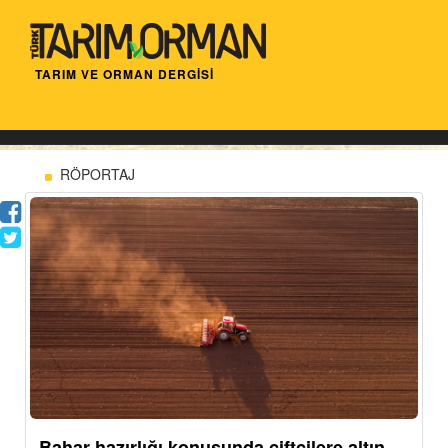
TARIM VE ORMAN DERGİSİ
RÖPORTAJ
Bahar hazırlığı konusunda çiftçilere altın