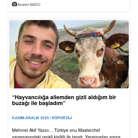
İbrahim BAĞCI
“Hayvancılığa ailemden gizli aldığım bir
buzağı ile başladım”
KASIM-ARALIK 2025 / RÖPORTAJ
Mehmet Akif Yazıcı… Türkiye onu Masterchef
yarışmasındaki renkli kişiliği ile tanıdı. Yarışmadan sonra