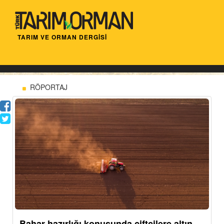
TARIM VE ORMAN DERGİSİ
RÖPORTAJ
Bahar hazırlığı konusunda çiftçilere altın