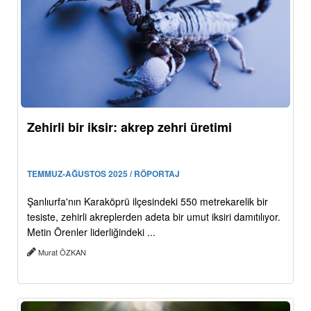
Zehirli bir iksir: akrep zehri üretimi
TEMMUZ-AĞUSTOS 2025 / RÖPORTAJ
Şanlıurfa'nın Karaköprü ilçesindeki 550 metrekarelik bir
tesiste, zehirli akreplerden adeta bir umut iksiri damıtılıyor.
Metin Örenler liderliğindeki ...
Murat ÖZKAN